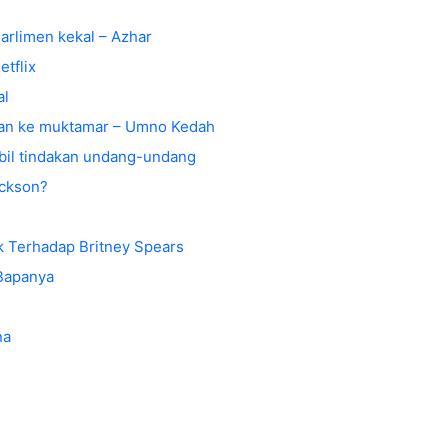
Parlimen kekal – Azhar
tflix
al
putan ke muktamar – Umno Kedah
bil tindakan undang-undang
ickson?
k Terhadap Britney Spears
Bapanya
na