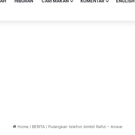
YAH
HIBURAN
CARI MAKAN
KOMENTAR
ENGLISH
Home
/
BERITA
/
Pulangkan telefon bimbit Rafizi – Anwar