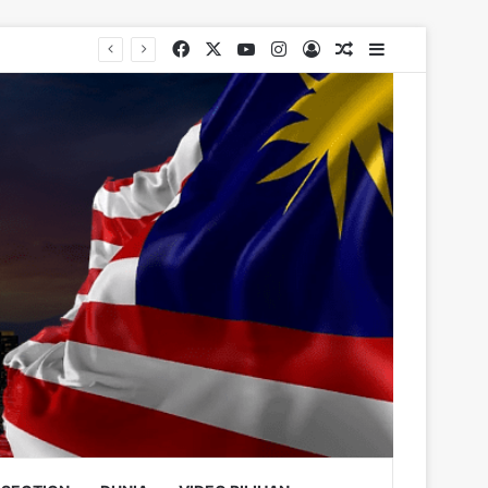
Facebook
X
YouTube
Instagram
Log In
Random Article
Sidebar