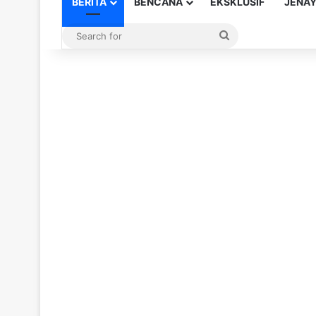
BERITA
BENCANA
EKSKLUSIF
JENA
Search
for