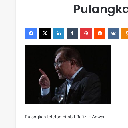
Pulangkan
Facebook
X
LinkedIn
Tumblr
Pinterest
Reddit
VKontakte
Pulangkan telefon bimbit Rafizi – Anwar