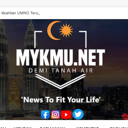
n Keahlian UMNO Terus Meningkat, Anak Muda Dominasi Ahli Baharu