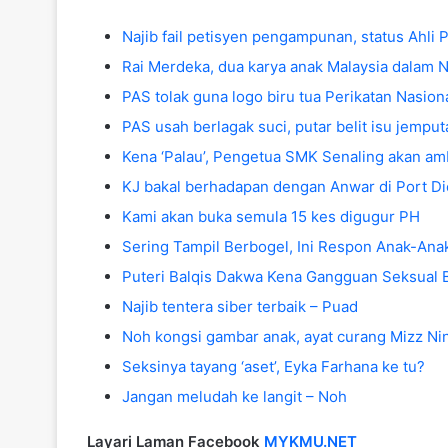
Najib fail petisyen pengampunan, status Ahli 
Rai Merdeka, dua karya anak Malaysia dalam Ne
PAS tolak guna logo biru tua Perikatan Nasion
PAS usah berlagak suci, putar belit isu jem
Kena ‘Palau’, Pengetua SMK Senaling akan am
KJ bakal berhadapan dengan Anwar di Port D
Kami akan buka semula 15 kes digugur PH
Sering Tampil Berbogel, Ini Respon Anak-Ana
Puteri Balqis Dakwa Kena Gangguan Seksual 
Najib tentera siber terbaik – Puad
Noh kongsi gambar anak, ayat curang Mizz Ni
Seksinya tayang ‘aset’, Eyka Farhana ke tu?
Jangan meludah ke langit – Noh
Layari Laman Facebook
MYKMU.NET