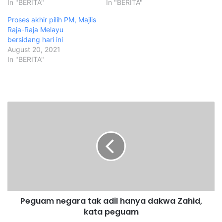
In "BERITA"
In "BERITA"
Proses akhir pilih PM, Majlis
Raja-Raja Melayu
bersidang hari ini
August 20, 2021
In "BERITA"
P
e
g
u
a
m
n
e
g
Peguam negara tak adil hanya dakwa Zahid,
a
kata peguam
r
a