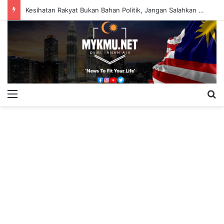
Kesihatan Rakyat Bukan Bahan Politik, Jangan Salahkan Onn Hafiz – Haslinda Salleh
Menu
S