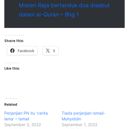
Misteri Raja bertanduk dua disebut
dalam al-Quran – Bhg 1
Share this:
Facebook
X
Like this:
Related
Perjanjian PN itu ‘cerita
Tiada perjanjian Ismail-
lama’ – Ismail
Muhyiddin
September 3, 2022
September 1, 2022