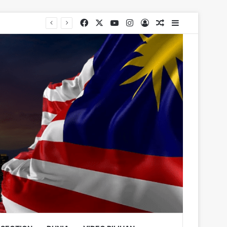
Facebook
X
YouTube
Instagram
Log In
Random Article
Sidebar