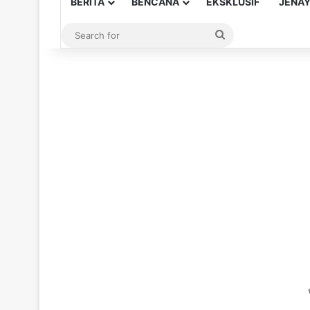
BERITA
BENCANA
EKSKLUSIF
JENA
Search
for