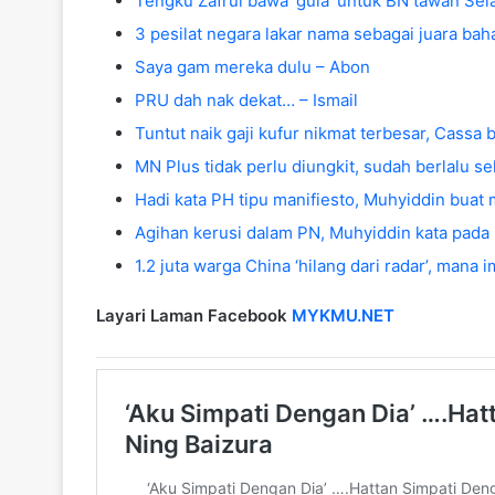
Tengku Zafrul bawa ‘gula’ untuk BN tawan Sel
3 pesilat negara lakar nama sebagai juara bah
Saya gam mereka dulu – Abon
PRU dah nak dekat… – Ismail
Tuntut naik gaji kufur nikmat terbesar, Cassa
MN Plus tidak perlu diungkit, sudah berlalu s
Hadi kata PH tipu manifiesto, Muhyiddin buat 
Agihan kerusi dalam PN, Muhyiddin kata pada P
1.2 juta warga China ‘hilang dari radar’, mana 
Layari Laman Facebook
MYKMU.NET