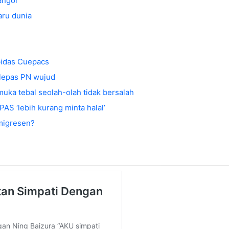
angor
aru dunia
 bidas Cuepacs
elepas PN wujud
muka tebal seolah-olah tidak bersalah
AS ‘lebih kurang minta halal’
imigresen?