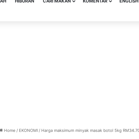
YAH
HIBURAN
CARI MAKAN
KOMENTAR
ENGLISH
Home
/
EKONOMI
/
Harga maksimum minyak masak botol 5kg RM34.7