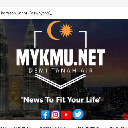
 Kerajaan Johor ‘Berwayang’ Perlu Diperbetulkan – Onn Hafiz