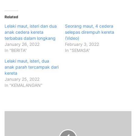
Related
Lelaki maut, isteri dan dua
Seorang maut, 4 cedera
anak cedera kereta
selepas dirempuh kereta
terbabas dalam longkang
(Video)
January 26, 2022
February 3, 2022
In "BERITA"
In "SEMASA"
Lelaki maut, isteri, dua
anak parah tercampak dari
kereta
January 25, 2022
In "KEMALANGAN"
R
e
s
e