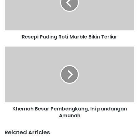
p
i
P
u
d
Resepi Puding Roti Marble Bikin Terliur
i
n
g
K
R
h
o
e
t
m
i
a
M
h
a
B
r
e
b
s
Khemah Besar Pembangkang, Ini pandangan
l
a
e
Amanah
r
B
P
i
e
Related Articles
k
m