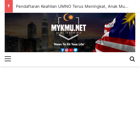
Pendaftaran Keahlian UMNO Terus Meningkat, Anak Muda Dominasi Ahli Baharu
Menu
S