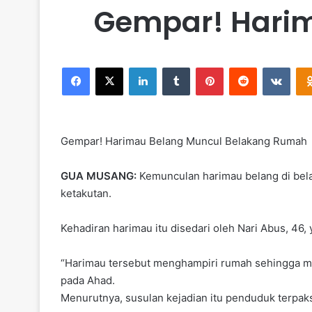
Gempar! Hari
Facebook
X
LinkedIn
Tumblr
Pinterest
Reddit
VKontakte
Gempar! Harimau Belang Muncul Belakang Rumah
GUA MUSANG:
Kemunculan harimau belang di bela
ketakutan.
Kehadiran harimau itu disedari oleh Nari Abus, 46
“Harimau tersebut menghampiri rumah sehingga me
pada Ahad.
Menurutnya, susulan kejadian itu penduduk terpa