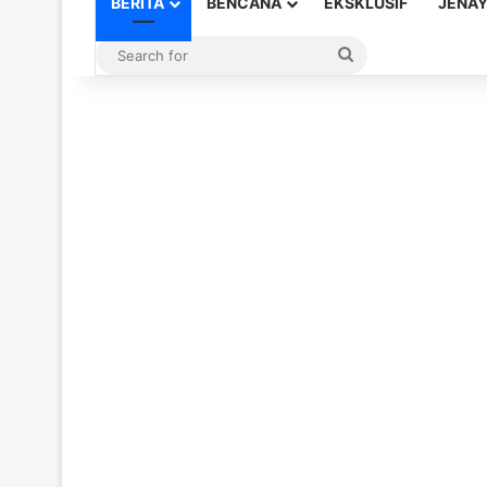
BERITA
BENCANA
EKSKLUSIF
JENA
Search
for