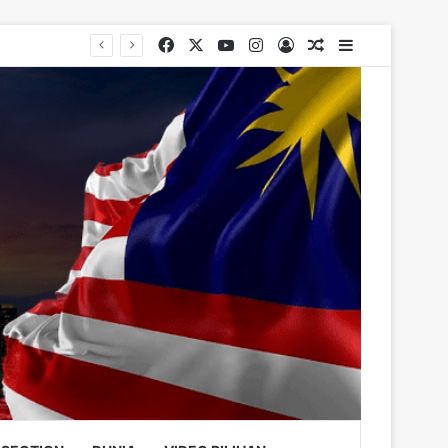
Facebook
X
YouTube
Instagram
Log In
Random Article
Sidebar