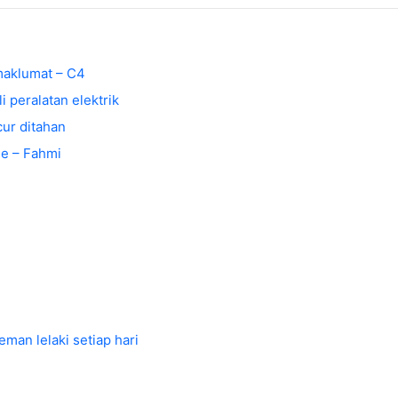
maklumat – C4
 peralatan elektrik
cur ditahan
ee – Fahmi
eman lelaki setiap hari