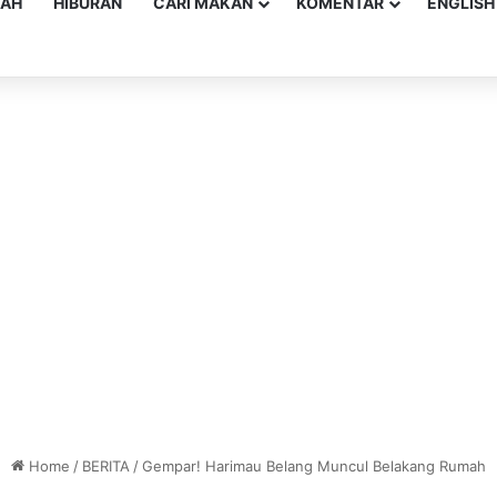
YAH
HIBURAN
CARI MAKAN
KOMENTAR
ENGLISH
Home
/
BERITA
/
Gempar! Harimau Belang Muncul Belakang Rumah