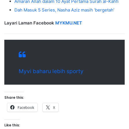
Amaran Allah dalam 10 Ayat Pertama Surah al-Kahfi
Dah Masuk 5 Series, Nasha Aziz masih ‘bergetah’
Layari Laman Facebook
MYKMU.NET
Myvi baharu lebih sporty
Share this:
Facebook
X
Like this: