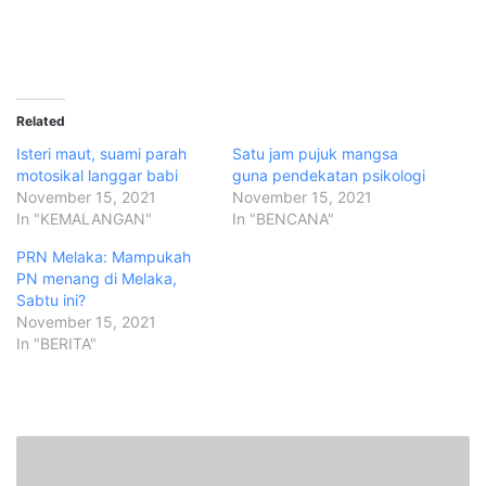
Related
Isteri maut, suami parah
Satu jam pujuk mangsa
motosikal langgar babi
guna pendekatan psikologi
November 15, 2021
November 15, 2021
In "KEMALANGAN"
In "BENCANA"
PRN Melaka: Mampukah
PN menang di Melaka,
Sabtu ini?
November 15, 2021
In "BERITA"
N
y