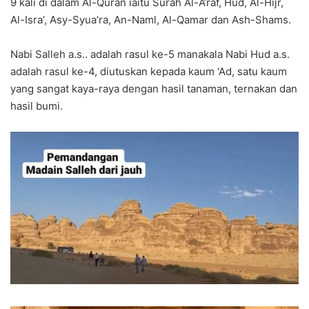
9 kali di dalam Al-Quran iaitu Surah Al-A’raf, Hud, Al-Hijr,
Al-Isra’, Asy-Syua’ra, An-Naml, Al-Qamar dan Ash-Shams.
Nabi Salleh a.s.. adalah rasul ke-5 manakala Nabi Hud a.s.
adalah rasul ke-4, diutuskan kepada kaum ‘Ad, satu kaum
yang sangat kaya-raya dengan hasil tanaman, ternakan dan
hasil bumi.