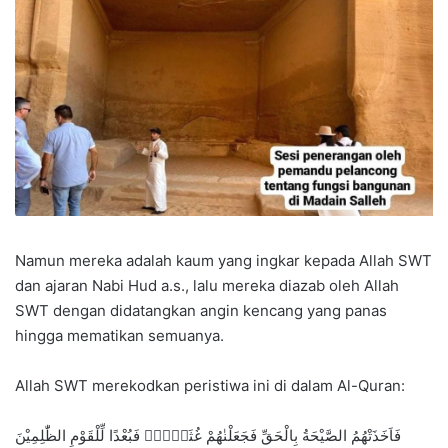
Namun mereka adalah kaum yang ingkar kepada Allah SWT
dan ajaran Nabi Hud a.s., lalu mereka diazab oleh Allah
SWT dengan didatangkan angin kencang yang panas
hingga mematikan semuanya.
Allah SWT merekodkan peristiwa ini di dalam Al-Quran:
فَاَخَذَتْهُمُ الصَّيْحَةُ بِالْحَقِّ فَجَعَلْنٰهُمْ غُثَاۤءًۚ فَبُعْدًا لِّلْقَوْمِ الظّٰلِمِيْنَ