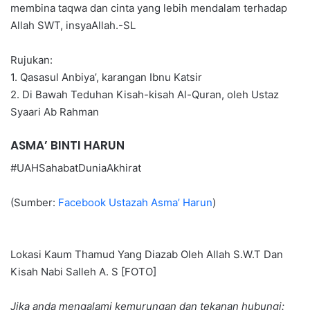
membina taqwa dan cinta yang lebih mendalam terhadap
Allah SWT, insyaAllah.-SL
Rujukan:
1. Qasasul Anbiya’, karangan Ibnu Katsir
2. Di Bawah Teduhan Kisah-kisah Al-Quran, oleh Ustaz
Syaari Ab Rahman
ASMA’ BINTI HARUN
#UAHSahabatDuniaAkhirat
(Sumber:
Facebook Ustazah Asma’ Harun
)
Lokasi Kaum Thamud Yang Diazab Oleh Allah S.W.T Dan
Kisah Nabi Salleh A. S [FOTO]
Jika anda mengalami kemurungan dan tekanan hubungi: