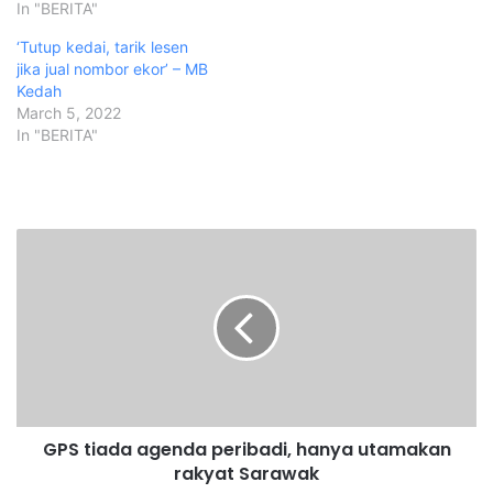
In "BERITA"
‘Tutup kedai, tarik lesen
jika jual nombor ekor’ – MB
Kedah
March 5, 2022
In "BERITA"
G
P
S
t
i
a
d
a
a
GPS tiada agenda peribadi, hanya utamakan
g
rakyat Sarawak
e