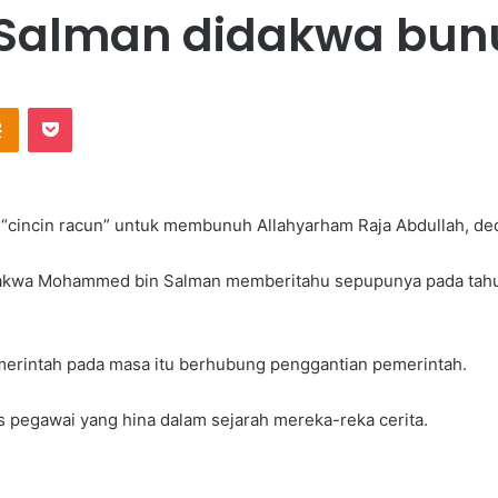
alman didakwa bunu
Odnoklassniki
Pocket
cincin racun” untuk membunuh Allahyarham Raja Abdullah, deda
akwa Mohammed bin Salman memberitahu sepupunya pada tahun
merintah pada masa itu berhubung penggantian pemerintah.
s pegawai yang hina dalam sejarah mereka-reka cerita.