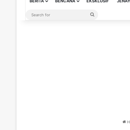
BERITA
BENCANA
EKSKLUSIF
JENA
Search
for
H