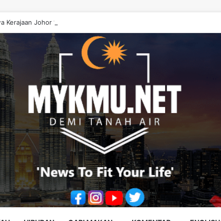
a Kerajaan Johor ‘Berwayang’ Perlu Diperbetulkan – Onn Hafiz