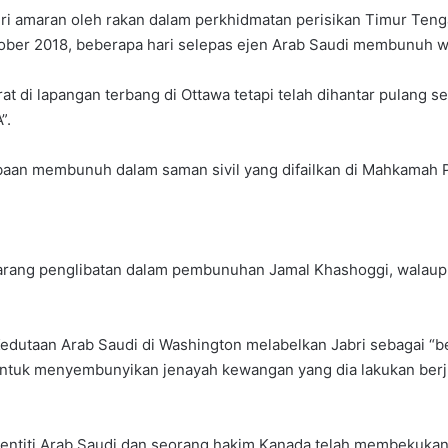
iberi amaran oleh rakan dalam perkhidmatan perisikan Timur 
er 2018, beberapa hari selepas ejen Arab Saudi membunuh wa
t di lapangan terbang di Ottawa tetapi telah dihantar pulang
”.
baan membunuh dalam saman sivil yang difailkan di Mahkamah P
rang penglibatan dalam pembunuhan Jamal Khashoggi, walaupu
edutaan Arab Saudi di Washington melabelkan Jabri sebagai “b
tuk menyembunyikan jenayah kewangan yang dia lakukan berju
 entiti Arab Saudi dan seorang hakim Kanada telah membekuka