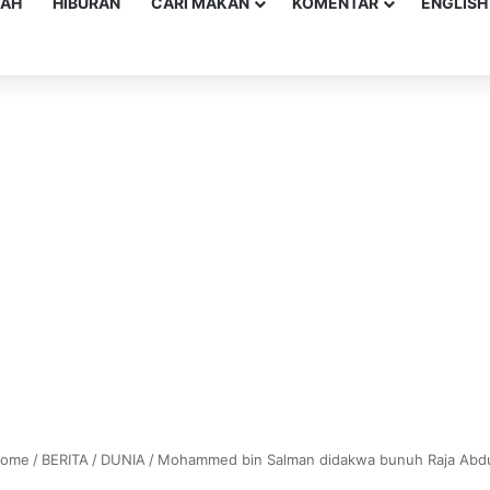
YAH
HIBURAN
CARI MAKAN
KOMENTAR
ENGLISH
ome
/
BERITA
/
DUNIA
/
Mohammed bin Salman didakwa bunuh Raja Abdu