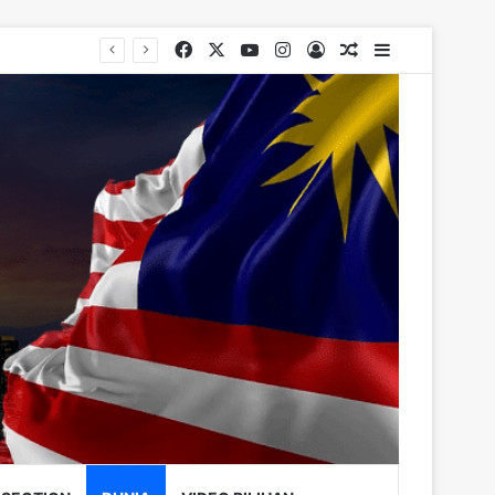
Facebook
X
YouTube
Instagram
Log In
Random Article
Sidebar