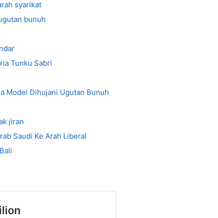
ah syarikat
 ugutan bunuh
andar
ia Tunku Sabri
a Model Dihujani Ugutan Bunuh
k jiran
b Saudi Ke Arah Liberal
Bali