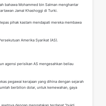
Tengah bahawa Mohammed bin Salman menghantar
rtawan Jamal Khashoggi di Turki.
 selepas pihak kastam mendapati mereka membawa
ersekutuan Amerika Syarikat (AS).
n agensi perisikan AS mengesahkan beliau
ekas pegawai kerajaan yang dihina dengan sejarah
mlah berbilion dolar, untuk kemewahan, gaya
n asetnya dengan mengatakan terdapat “bukti