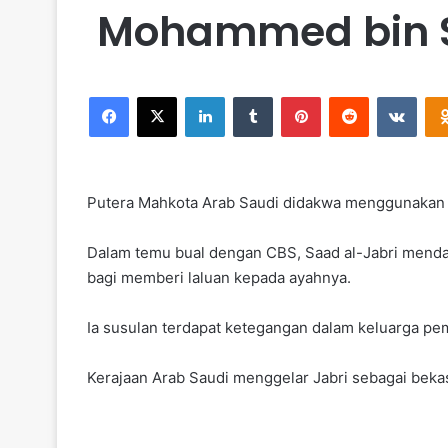
Mohammed bin S
Facebook
X
LinkedIn
Tumblr
Pinterest
Reddit
VKontakte
Putera Mahkota Arab Saudi didakwa menggunakan “
Dalam temu bual dengan CBS, Saad al-Jabri mend
bagi memberi laluan kepada ayahnya.
Ia susulan terdapat ketegangan dalam keluarga pe
Kerajaan Arab Saudi menggelar Jabri sebagai beka