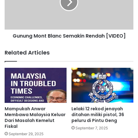
a
n
n
g
P
M
o
o
l
n
i
Gunung Mont Blanc Semakin Rendah [VIDEO]
t
s
B
‘
l
Related Articles
M
a
e
n
r
c
e
S
k
e
a
m
R
a
a
k
s
i
Mampukah Anwar
Lelaki 12 rekod jenayah
a
n
Membawa Malaysia Keluar
ditahan miliki pistol, 36
‘
R
Dari Masalah Kemelut
peluru di Pintu Geng
C
Fiskal
e
September 7, 2025
a
n
September 29, 2025