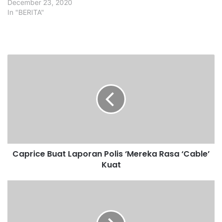
December 23, 2020
In "BERITA"
C
a
p
r
i
c
e
B
u
Caprice Buat Laporan Polis ‘Mereka Rasa ‘Cable’
a
Kuat
t
L
a
G
p
u
o
n
r
u