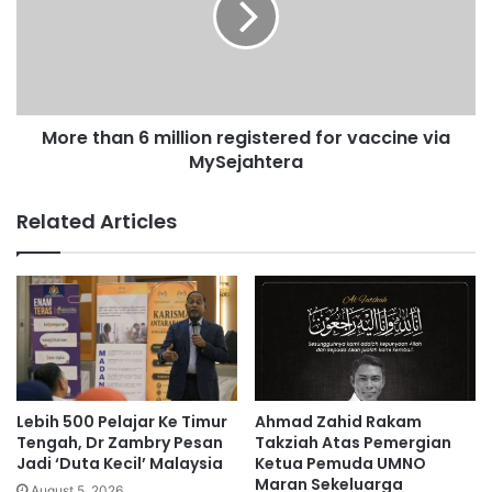
m
t
a
h
n
a
R
n
M
6
1
More than 6 million registered for vaccine via
m
.
MySejahtera
i
6
l
5
l
Related Articles
j
i
u
o
t
n
a
r
p
e
a
g
d
i
a
s
J
t
Lebih 500 Pelajar Ke Timur
Ahmad Zahid Rakam
e
e
Tengah, Dr Zambry Pesan
Takziah Atas Pemergian
p
r
Jadi ‘Duta Kecil’ Malaysia
Ketua Pemuda UMNO
a
Maran Sekeluarga
e
August 5, 2026