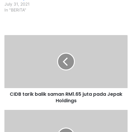
July 31, 2021
In "BERITA"
C
I
D
B
t
a
r
i
k
CIDB tarik balik saman RM1.65 juta pada Jepak
b
Holdings
a
l
i
M
k
o
s
r
a
e