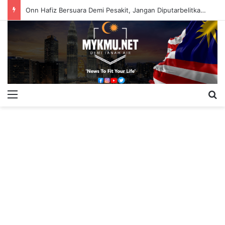
Onn Hafiz Bersuara Demi Pesakit, Jangan Diputarbelitkan – Hasrunizah
Menu
S