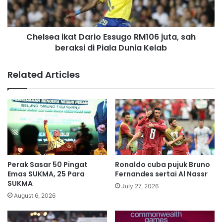
r
a
i
i
j
k
a
Chelsea ikat Dario Essugo RM106 juta, sah
a
r
beraksi di Piala Dunia Kelab
t
i
D
n
a
Related Articles
g
r
a
i
n
o
a
E
t
s
a
s
s
u
i
g
T
o
Perak Sasar 50 Pingat
Ronaldo cuba pujuk Bruno
O
R
Emas SUKMA, 25 Para
Fernandes sertai Al Nassr
T
M
SUKMA
July 27, 2026
U
1
August 6, 2026
n
0
i
6