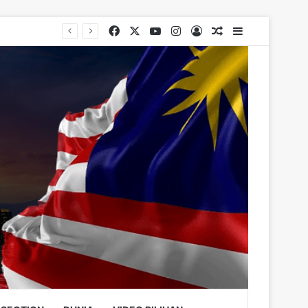
Facebook
X
YouTube
Instagram
Log In
Random Article
Sidebar