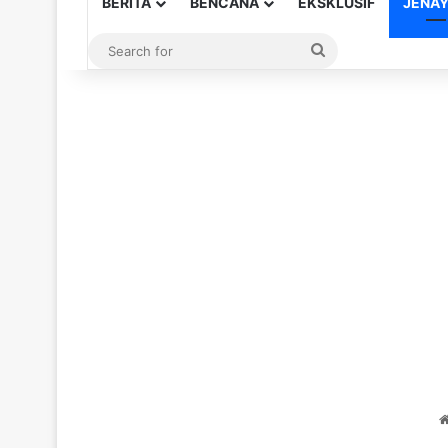
BERITA
BENCANA
EKSKLUSIF
JENA
Search
for