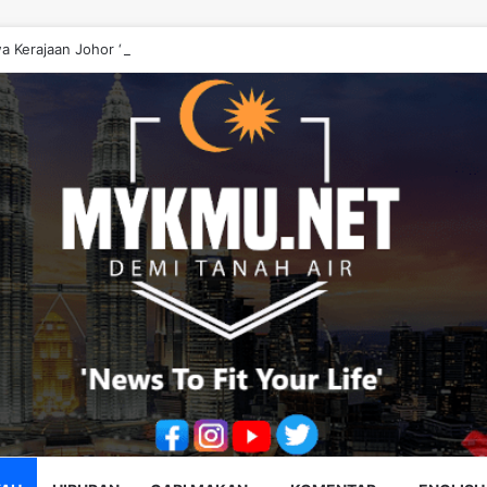
a Kerajaan Johor ‘Berwayang’ Perlu Diperbetulkan – Onn Hafiz