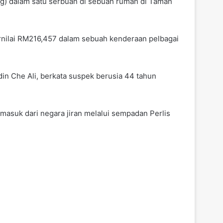
g) dalam satu serbuan di sebuah rumah di Taman
nilai RM216,457 dalam sebuah kenderaan pelbagai
n Che Ali, berkata suspek berusia 44 tahun
asuk dari negara jiran melalui sempadan Perlis