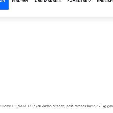
YAH
HIBURAN
CARI MAKAN
KOMENTAR
ENGLISH
Home
/
JENAYAH
/
Tokan dadah ditahan, polis rampas hampir 70kg gan