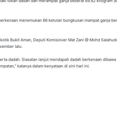
aki tokan dadah dan merampas ganja seberat 69.82 kilogram (k
h berkenaan menemukan 66 ketulan bungkusan mampat ganja ber
otik Bukit Aman, Deputi Komisiover Mat Zani @ Mohd Salahuddi
vember lalu.
ta dadah. Siasatan lanjut mendapati dadah berkenaan dibawa m
atan,” katanya dalam kenyataan di sini hari ini.