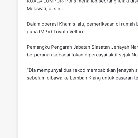
KUALA LUMPUR: Polis menahan seorang lelaki disy
Melawati, di sini.
Dalam operasi Khamis lalu, pemeriksaan di ruma
guna (MPV) Toyota Vellfire.
Pemangku Pengarah Jabatan Siasatan Jenayah Nark
berperanan sebagai tokan dipercayai aktif sejak No
“Dia mempunyai dua rekod membabitkan jenayah ser
sebelum dibawa ke Lembah Klang untuk pasaran temp