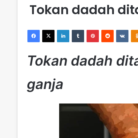
Tokan dadah dit
Facebook
X
LinkedIn
Tumblr
Pinterest
Reddit
VKontakte
Tokan dadah dit
ganja