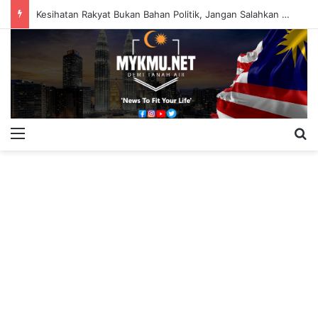
Kesihatan Rakyat Bukan Bahan Politik, Jangan Salahkan Onn Hafiz – Haslinda Salleh
Menu
S