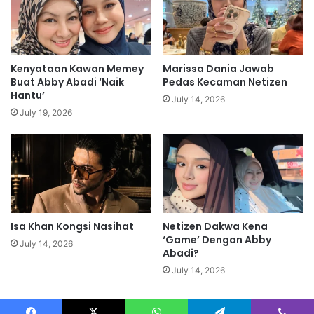
n
a
M
y
i
u
n
p
t
e
Kenyataan Kawan Memey
Marissa Dania Jawab
a
m
Buat Abby Abadi ‘Naik
Pedas Kecaman Netizen
T
u
Hantu’
July 14, 2026
i
k
July 19, 2026
n
u
g
l
g
d
a
i
l
K
B
e
e
j
r
Isa Khan Kongsi Nasihat
Netizen Dakwa Kena
o
‘Game’ Dengan Abby
a
h
July 14, 2026
Abadi?
s
a
i
n
July 14, 2026
n
a
g
n
a
P