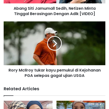
i
Abang Siti Jamumall Sedih, Netizen Minta
J
Tinggal Berasingan Dengan Adik [VIDEO]
a
m
u
R
m
o
a
r
l
y
l
M
S
c
e
I
d
l
i
r
h
Rory McIlroy tukar kayu pemukul di Kejohanan
o
,
PGA selepas gagal ujian USGA
y
N
t
e
u
Related Articles
t
k
i
a
z
r
e
k