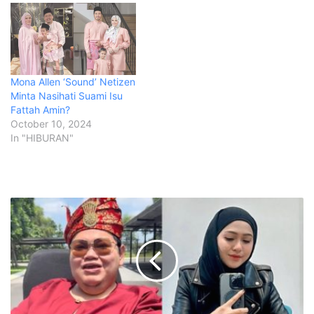
Mona Allen ‘Sound’ Netizen
Minta Nasihati Suami Isu
Fattah Amin?
October 10, 2024
In "HIBURAN"
A
b
a
n
g
S
i
t