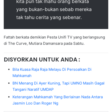
kita pun tak mahu orang berkata
yang bukan-bukan sebab mereka
tak tahu cerita yang sebenar.
Fattah berkata demikian Pesta Unifi TV yang berlangsung
di The Curve, Mutiara Damansara pada Sabtu.
DISYORKAN UNTUK ANDA :
Bila Kuasa Raja Raja Melayu Di Persoalkan Di
Mahkamah
BN Menang Di Ayer Kuning, Tapi UMNO Masih Gagal
Tangani Naratif UMDAP
Keterangan Mahkamah Yang Berlainan Nada Antara
Jasmin Loo Dan Roger Ng