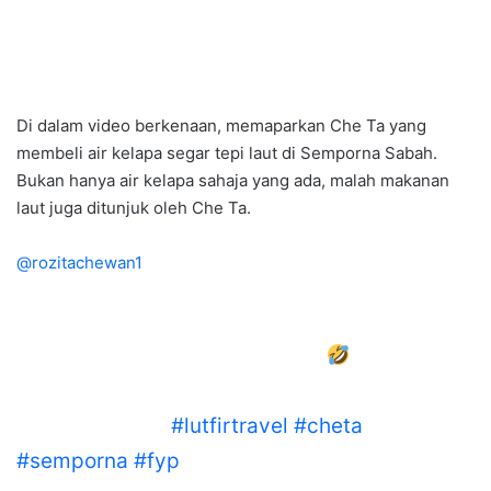
Di dalam video berkenaan, memaparkan Che Ta yang
membeli air kelapa segar tepi laut di Semporna Sabah.
Bukan hanya air kelapa sahaja yang ada, malah makanan
laut juga ditunjuk oleh Che Ta.
@rozitachewan1
Geqam pulakkkkk tgk keqang janda la kami
panggie, besaq2 kepala budak
Qasa nk
masuk dapoq hotel nk masak seniqiiiiii .
LUTFIRTRAVEL
#lutfirtravel
#cheta
#semporna
#fyp