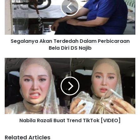
a
l
a
n
y
a
Segalanya Akan Terdedah Dalam Perbicaraan
A
Bela Diri DS Najib
k
a
n
N
T
a
e
b
r
i
d
l
e
a
d
R
a
a
h
z
D
Nabila Razali Buat Trend TikTok [VIDEO]
a
a
l
l
i
Related Articles
a
B