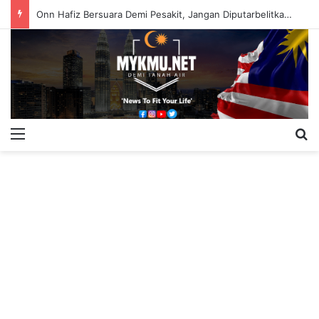
Onn Hafiz Bersuara Demi Pesakit, Jangan Diputarbelitkan – Hasrunizah
Menu
S