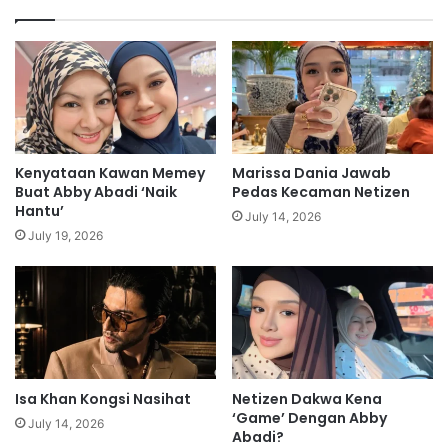
m
u
P
a
e
t
r
T
b
r
i
e
c
n
a
d
Kenyataan Kawan Memey
Marissa Dania Jawab
r
T
Buat Abby Abadi ‘Naik
Pedas Kecaman Netizen
a
i
Hantu’
July 14, 2026
a
k
July 19, 2026
n
T
B
o
e
k
l
[
a
V
D
I
i
D
r
Isa Khan Kongsi Nasihat
Netizen Dakwa Kena
E
‘Game’ Dengan Abby
i
O
July 14, 2026
Abadi?
D
]