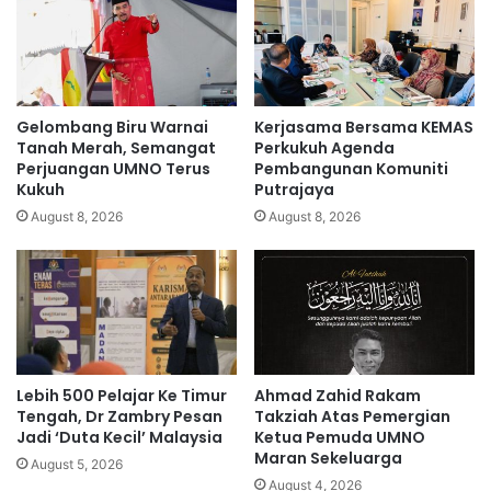
m
e
a
r
s
u
k
s
a
k
n
a
Gelombang Biru Warnai
Kerjasama Bersama KEMAS
p
n
Tanah Merah, Semangat
Perkukuh Agenda
e
p
Perjuangan UMNO Terus
Pembangunan Komuniti
n
Kukuh
Putrajaya
e
d
m
August 8, 2026
August 8, 2026
u
b
d
u
u
n
k
u
h
a
n
Lebih 500 Pelajar Ke Timur
Ahmad Zahid Rakam
,
Tengah, Dr Zambry Pesan
Takziah Atas Pemergian
t
Jadi ‘Duta Kecil’ Malaysia
Ketua Pemuda UMNO
i
Maran Sekeluarga
August 5, 2026
d
August 4, 2026
a