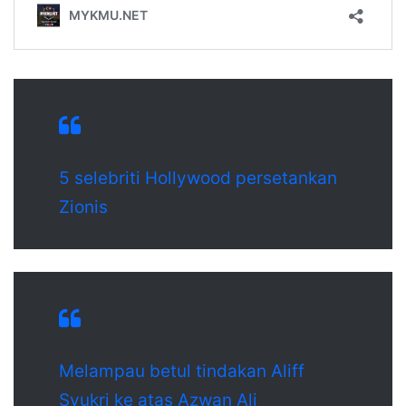
5 selebriti Hollywood persetankan
Zionis
Melampau betul tindakan Aliff
Syukri ke atas Azwan Ali