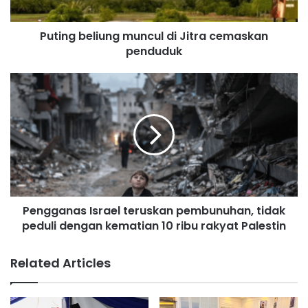
e
l
Puting beliung muncul di Jitra cemaskan
i
penduduk
u
n
g
P
m
e
u
n
n
g
c
g
u
a
l
n
d
a
i
s
J
Pengganas Israel teruskan pembunuhan, tidak
I
i
peduli dengan kematian 10 ribu rakyat Palestin
s
t
r
r
a
Related Articles
a
e
c
l
e
t