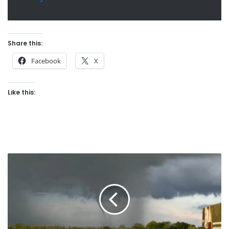
Share this:
Facebook
X
Like this:
P
u
t
i
n
g
b