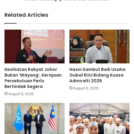
P
g
o
i
Related Articles
m
g
P
S
o
k
m
i
k
n
e
h
m
e
b
a
a
d
Kesihatan Rakyat Johor
Hasni Sambut Baik Usaha
l
,
Bukan ‘Wayang’, Kerajaan
Gubal RUU Bidang Kuasa
i
P
Persekutuan Perlu
Admiralti 2026
,
Bertindak Segera
u
August 6, 2026
E
n
August 6, 2026
l
k
l
d
y
i
M
G
a
u
z
a