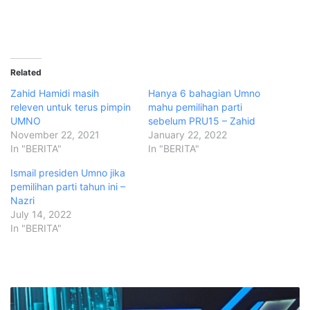
Related
Zahid Hamidi masih
Hanya 6 bahagian Umno
releven untuk terus pimpin
mahu pemilihan parti
UMNO
sebelum PRU15 – Zahid
November 22, 2021
January 22, 2022
In "BERITA"
In "BERITA"
Ismail presiden Umno jika
pemilihan parti tahun ini –
Nazri
July 14, 2022
In "BERITA"
G
V