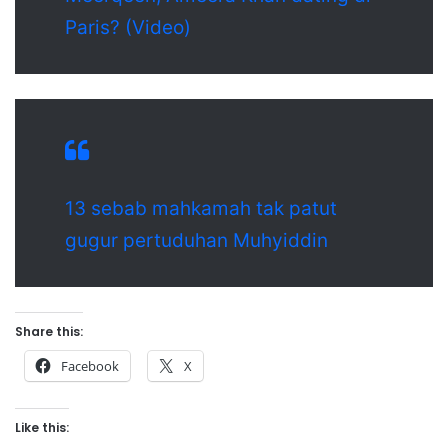
Paris? (Video)
13 sebab mahkamah tak patut
gugur pertuduhan Muhyiddin
Share this:
Facebook
X
Like this: