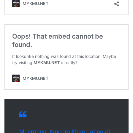
Meerqeen, Ameera Khan dating di