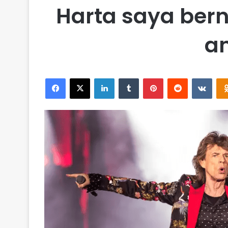
Harta saya berni
a
Facebook
X
LinkedIn
Tumblr
Pinterest
Reddit
VKontakte