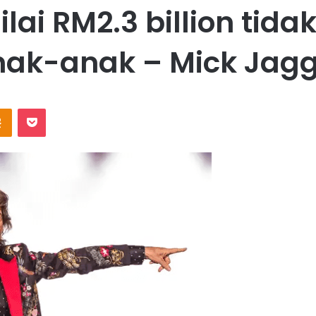
lai RM2.3 billion tida
nak-anak – Mick Jagg
Odnoklassniki
Pocket