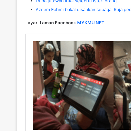
Duda jutawan intai selebriti isteri orang
Azeem Fahmi bakal disahkan sebagai Raja pec
Layari Laman Facebook
MYKMU.NET