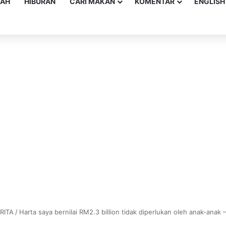
YAH
HIBURAN
CARI MAKAN
KOMENTAR
ENGLISH
RITA
/
Harta saya bernilai RM2.3 billion tidak diperlukan oleh anak-anak 