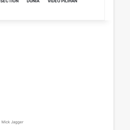
 SECTION
DUNIA
VIDEO PILIHAN
– Mick Jagger