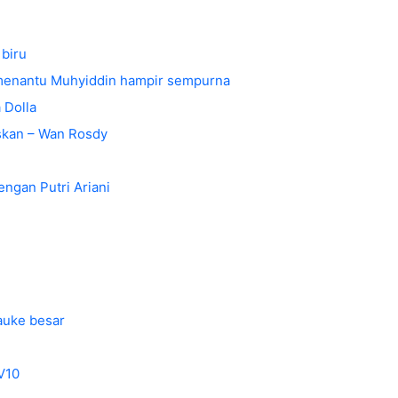
 biru
 menantu Muhyiddin hampir sempurna
 Dolla
skan – Wan Rosdy
engan Putri Ariani
tauke besar
GV10