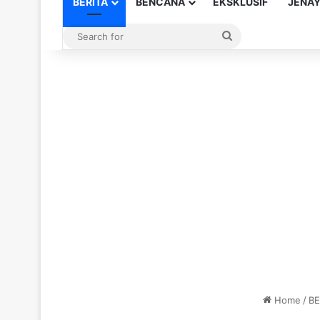
BERITA
BENCANA
EKSKLUSIF
JENA
Search
for
Home
/
BE