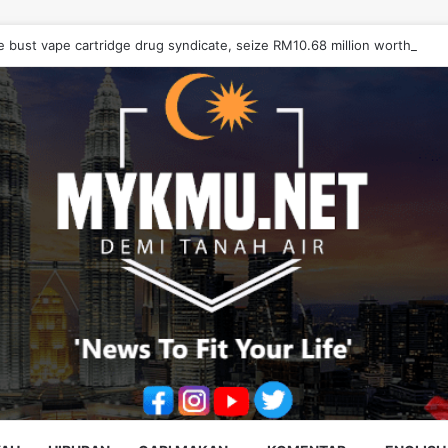
e bust vape cartridge drug syndicate, seize RM10.68 million worth of d