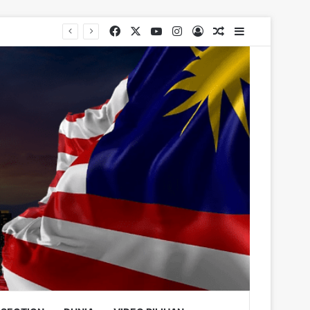
Facebook
X
YouTube
Instagram
Log In
Random Article
Sidebar
rugs