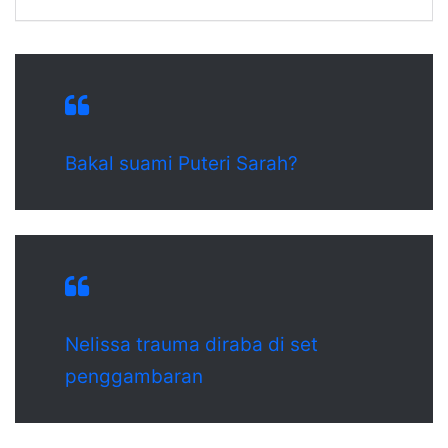
Bakal suami Puteri Sarah?
Nelissa trauma diraba di set
penggambaran