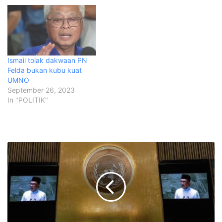
Ismail tolak dakwaan PN
Felda bukan kubu kuat
UMNO
September 26, 2023
In "POLITIK"
T
e
r
u
s
s
u
a