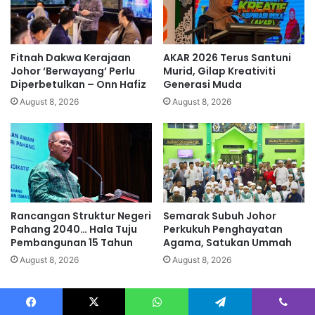
s
p
i
e
P
m
B
i
Fitnah Dakwa Kerajaan
AKAR 2026 Terus Santuni
B
l
Johor ‘Berwayang’ Perlu
Murid, Gilap Kreativiti
i
Diperbetulkan – Onn Hafiz
Generasi Muda
h
August 8, 2026
August 8, 2026
a
n
n
a
i
b
p
Rancangan Struktur Negeri
Semarak Subuh Johor
r
Pahang 2040… Hala Tuju
Perkukuh Penghayatan
e
Pembangunan 15 Tahun
Agama, Satukan Ummah
s
i
August 8, 2026
August 8, 2026
d
e
n