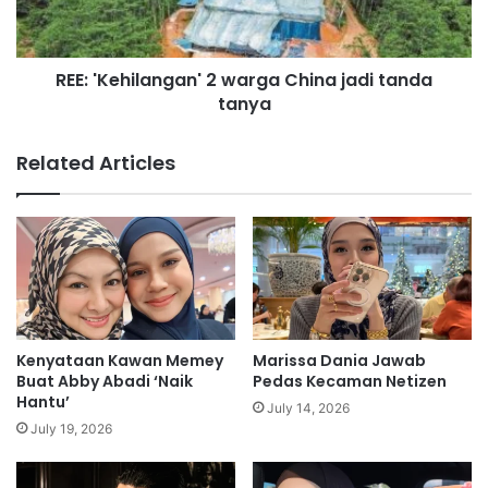
a
e
k
h
i
i
REE: 'Kehilangan' 2 warga China jadi tanda
b
l
a
tanya
a
r
n
i
g
Related Articles
n
a
g
n
a
'
t
2
a
w
s
a
j
r
a
g
l
a
Kenyataan Kawan Memey
Marissa Dania Jawab
a
C
Buat Abby Abadi ‘Naik
Pedas Kecaman Netizen
n
h
Hantu’
July 14, 2026
r
i
July 19, 2026
a
n
y
a