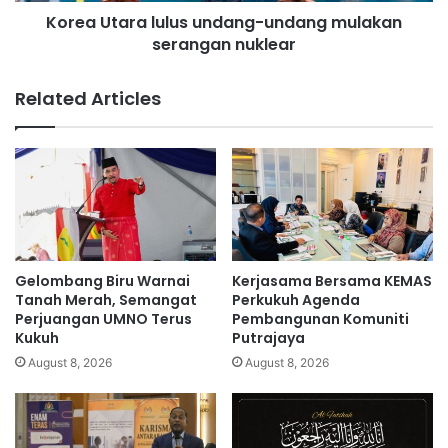
r
a
Korea Utara lulus undang-undang mulakan
a
m
serangan nuklear
l
p
u
u
l
Related Articles
n
u
g
s
L
u
a
n
u
d
t
a
j
n
a
g
d
-
Gelombang Biru Warnai
Kerjasama Bersama KEMAS
i
u
Tanah Merah, Semangat
Perkukuh Agenda
t
n
Perjuangan UMNO Terus
Pembangunan Komuniti
a
Kukuh
Putrajaya
d
p
a
August 8, 2026
August 8, 2026
a
n
k
g
w
m
a
u