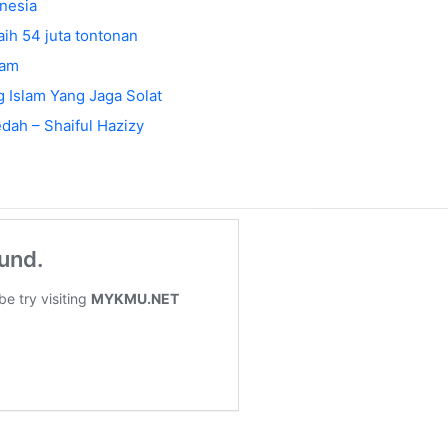
onesia
raih 54 juta tontonan
yam
Islam Yang Jaga Solat
ah – Shaiful Hazizy