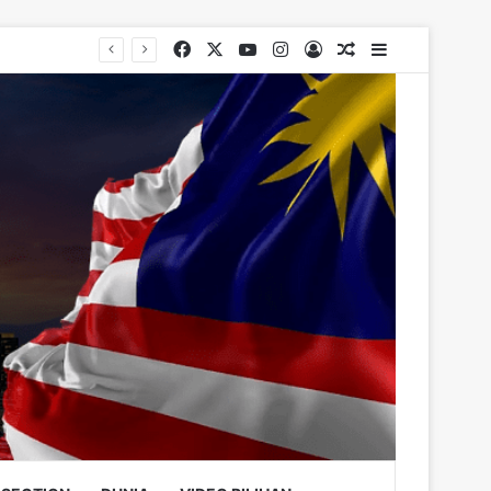
Facebook
X
YouTube
Instagram
Log In
Random Article
Sidebar