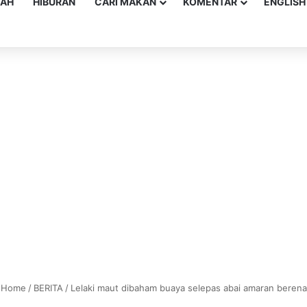
YAH
HIBURAN
CARI MAKAN
KOMENTAR
ENGLISH
Home
/
BERITA
/
Lelaki maut dibaham buaya selepas abai amaran beren