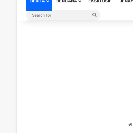
BERITA
BENCANA
EKSKLUSIF
JENA
Search
for