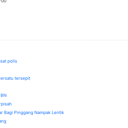
700
sat polis
ersatu tersepit
i BN
rpisah
ar Bagi Pinggang Nampak Lentik
lang