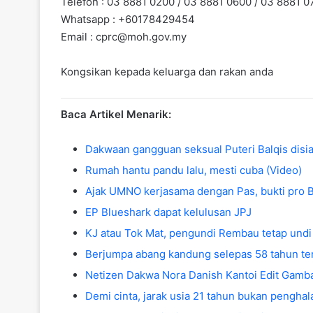
Telefon : 03 8881 0200 / 03 8881 0600 / 03 8881 0
Whatsapp : +60178429454
Email :
cprc@moh.gov.my
Kongsikan kepada keluarga dan rakan anda
Baca Artikel Menarik:
Dakwaan gangguan seksual Puteri Balqis disia
Rumah hantu pandu lalu, mesti cuba (Video)
Ajak UMNO kerjasama dengan Pas, bukti pro B
EP Blueshark dapat kelulusan JPJ
KJ atau Tok Mat, pengundi Rembau tetap und
Berjumpa abang kandung selepas 58 tahun te
Netizen Dakwa Nora Danish Kantoi Edit Gamb
Demi cinta, jarak usia 21 tahun bukan pengha