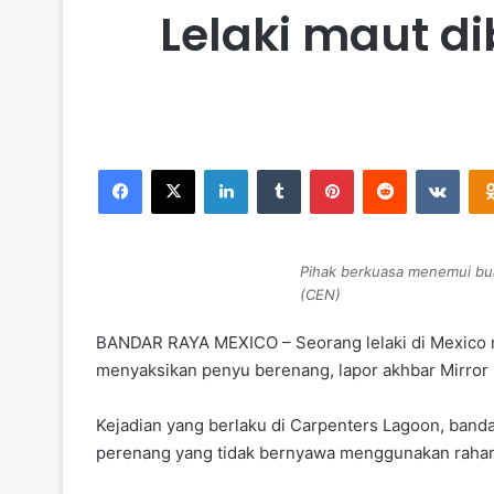
Lelaki maut 
Facebook
X
LinkedIn
Tumblr
Pinterest
Reddit
VKontakte
Pihak berkuasa menemui bua
(CEN)
BANDAR RAYA MEXICO – Seorang lelaki di Mexico 
menyaksikan penyu berenang, lapor akhbar Mirror
Kejadian yang berlaku di Carpenters Lagoon, ba
perenang yang tidak bernyawa menggunakan raha