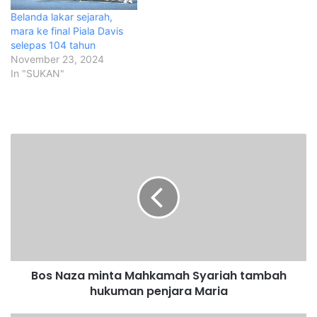
Belanda lakar sejarah,
mara ke final Piala Davis
selepas 104 tahun
November 23, 2024
In "SUKAN"
B
o
s
N
a
z
a
m
i
Bos Naza minta Mahkamah Syariah tambah
n
hukuman penjara Maria
t
a