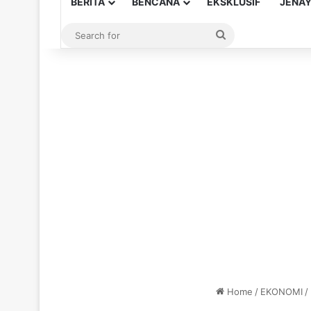
BERITA
BENCANA
EKSKLUSIF
JENA
Search
for
Home
/
EKONOMI
/