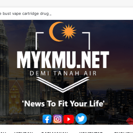
e bust vape cartridge drug syndicate, seize RM10.68 million worth of d