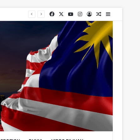
Facebook
X
YouTube
Instagram
Log In
Random Article
Sidebar
rugs