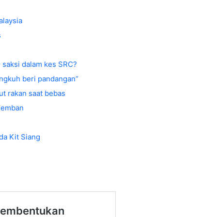
alaysia
s
i saksi dalam kes SRC?
angkuh beri pandangan”
but rakan saat bebas
 Bemban
da Kit Siang