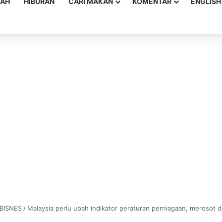
YAH
HIBURAN
CARI MAKAN
KOMENTAR
ENGLISH
BISNES
/
Malaysia perlu ubah indikator peraturan perniagaan, merosot 