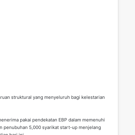
an struktural yang menyeluruh bagi kelestarian
) menerima pakai pendekatan EBP dalam memenuhi
an penubuhan 5,000 syarikat start-up menjelang
an hari ini.