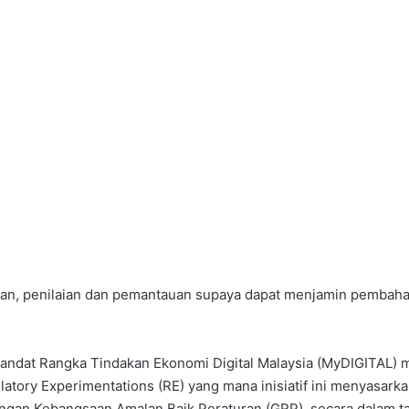
n, penilaian dan pemantauan supaya dapat menjamin pembaharu
 mandat Rangka Tindakan Ekonomi Digital Malaysia (MyDIGITAL
latory Experimentations (RE) yang mana inisiatif ini menyasark
gan Kebangsaan Amalan Baik Peraturan (GRP), secara dalam tali