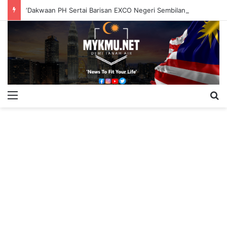
‘Dakwaan PH Sertai Barisan EXCO Negeri Sembilan Tidak Berasas’
Menu
S