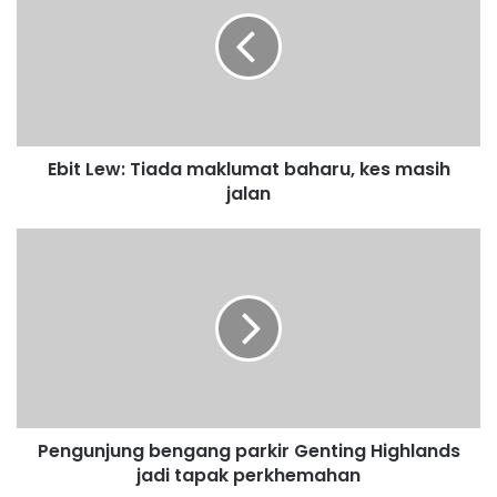
i
t
L
e
w
:
T
Ebit Lew: Tiada maklumat baharu, kes masih
i
jalan
a
d
a
P
m
e
a
n
k
g
l
u
u
n
m
j
a
u
t
n
b
Pengunjung bengang parkir Genting Highlands
g
a
jadi tapak perkhemahan
b
h
e