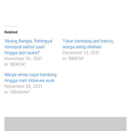
Related
‘Abang Bangla, Rohingya’
Tukar bendang jadi kebun,
monopoli sektor padi
warga asing ditahan
hingga jadi tauke?
December 12, 2021
November 25, 2021
In "BERITA"
In "BERITA"
Warga emas rogol kambing
hingga mati didakwa esok
November 24, 2021
In "JENAYAH"
E
b