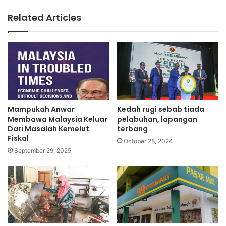
a
n
Related Articles
r
g
u
a
,
n
k
g
e
p
s
a
m
r
a
k
s
i
Mampukah Anwar
Kedah rugi sebab tiada
i
r
Membawa Malaysia Keluar
pelabuhan, lapangan
h
G
Dari Masalah Kemelut
terbang
j
Fiskal
e
October 28, 2024
a
n
September 29, 2025
l
t
a
i
n
n
g
H
i
g