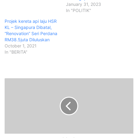
January 31, 2023
In "POLITIK"
Projek kereta api laju HSR
KL – Singapura Dibatal,
“Renovation” Seri Perdana
RM38.5juta Diluluskan
October 1, 2021
In "BERITA"
P
e
r
b
a
l
a
h
a