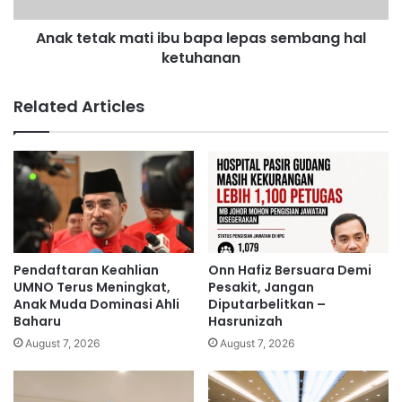
k
k
s
Anak tetak mati ibu bapa lepas sembang hal
m
i
ketuhanan
a
p
t
e
i
Related Articles
n
i
d
b
a
u
k
b
w
a
a
p
a
a
n
l
t
e
Pendaftaran Keahlian
Onn Hafiz Bersuara Demi
e
p
UMNO Terus Meningkat,
Pesakit, Jangan
r
a
Anak Muda Dominasi Ahli
Diputarbelitkan –
h
Baharu
Hasrunizah
s
a
s
August 7, 2026
August 7, 2026
d
e
a
m
p
b