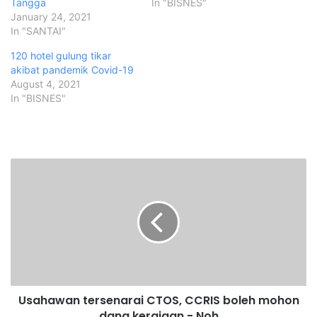
Tangga
In "BISNES"
January 24, 2021
In "SANTAI"
120 hotel gulung tikar
akibat pandemik Covid-19
August 4, 2021
In "BISNES"
U
s
a
h
a
w
a
n
t
Usahawan tersenarai CTOS, CCRIS boleh mohon
e
dana kerajaan - Noh
r