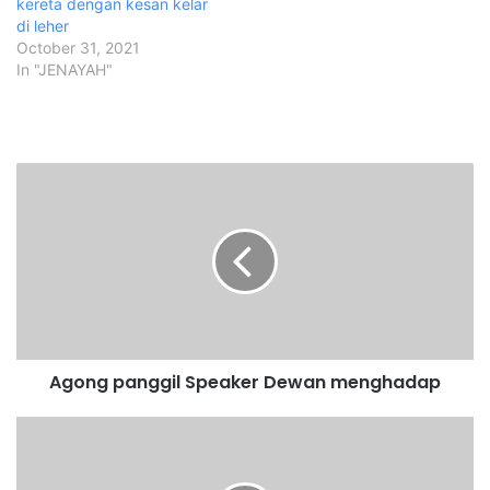
kereta dengan kesan kelar
di leher
October 31, 2021
In "JENAYAH"
A
g
o
n
g
p
a
n
g
Agong panggil Speaker Dewan menghadap
g
i
l
F
S
r
p
i