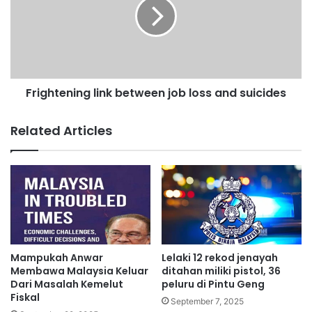
e
g
a
h
k
t
e
e
r
n
D
i
Frightening link between job loss and suicides
e
n
w
g
a
l
Related Articles
n
i
m
n
e
k
n
b
g
e
h
t
a
w
d
e
a
e
Mampukah Anwar
Lelaki 12 rekod jenayah
p
n
Membawa Malaysia Keluar
ditahan miliki pistol, 36
j
Dari Masalah Kemelut
peluru di Pintu Geng
Fiskal
o
September 7, 2025
b