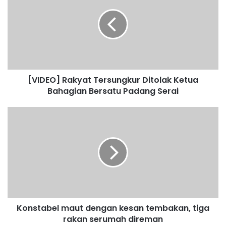
I
D
E
O
]
R
a
[VIDEO] Rakyat Tersungkur Ditolak Ketua
k
Bahagian Bersatu Padang Serai
y
a
t
K
T
o
e
n
r
s
s
t
u
a
n
b
g
e
k
l
u
Konstabel maut dengan kesan tembakan, tiga
m
r
rakan serumah direman
a