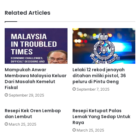
D
u
i
t
Related Articles
t
d
o
e
l
n
a
g
k
a
K
n
e
k
t
e
u
s
Mampukah Anwar
Lelaki 12 rekod jenayah
a
a
Membawa Malaysia Keluar
ditahan miliki pistol, 36
B
n
Dari Masalah Kemelut
peluru di Pintu Geng
a
Fiskal
t
September 7, 2025
h
e
September 29, 2025
a
m
g
b
Resepi Kek Oren Lembap
Resepi Ketupat Palas
i
a
dan Lembut
Lemak Yang Sedap Untuk
a
k
Raya
March 25, 2025
n
a
March 25, 2025
B
n
e
,