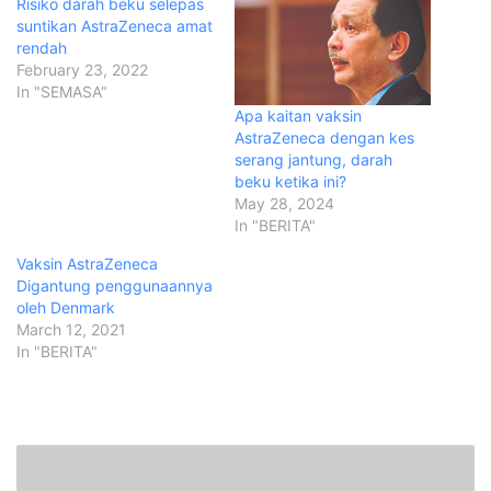
Risiko darah beku selepas
suntikan AstraZeneca amat
rendah
February 23, 2022
In "SEMASA"
Apa kaitan vaksin
AstraZeneca dengan kes
serang jantung, darah
beku ketika ini?
May 28, 2024
In "BERITA"
Vaksin AstraZeneca
Digantung penggunaannya
oleh Denmark
March 12, 2021
In "BERITA"
[
V