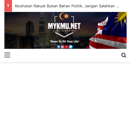
Kesihatan Rakyat Bukan Bahan Politik, Jangan Salahkan Onn Hafiz – Haslinda Salleh
Menu
S