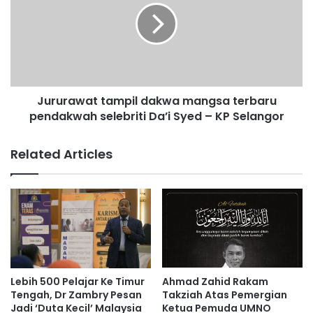
e
u
n
r
g
a
h
w
a
a
d
t
a
Jururawat tampil dakwa mangsa terbaru
t
p
pendakwah selebriti Da’i Syed – KP Selangor
a
S
m
u
p
Related Articles
l
i
t
l
a
d
n
a
P
k
e
w
r
a
a
m
k
a
Lebih 500 Pelajar Ke Timur
Ahmad Zahid Rakam
h
n
Tengah, Dr Zambry Pesan
Takziah Atas Pemergian
a
g
Jadi ‘Duta Kecil’ Malaysia
Ketua Pemuda UMNO