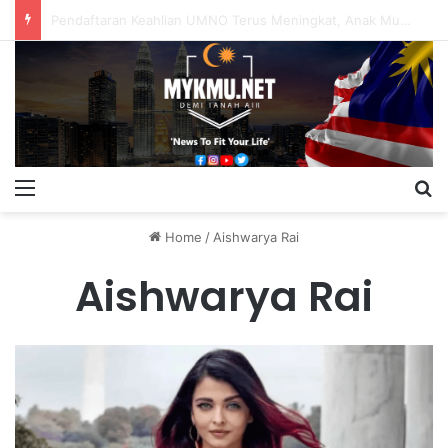
Onn Hafiz Bersuara Demi Pesakit, Jangan Diputarbelitkan – Hasrunizah
Menu
S
Home
/
Aishwarya Rai
Aishwarya Rai