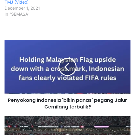
TMJ (Video)
December 1, 2021
In "SEMASA"
P
e
n
y
o
k
o
n
g
Penyokong Indonesia 'bikin panas' pegang Jalur
I
Gemilang terbalik?
n
d
o
S
n
a
e
k