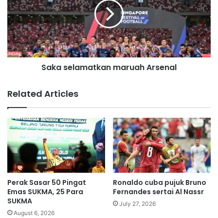
s
a
i
s
a
e
'
l
b
a
i
m
k
Saka selamatkan maruah Arsenal
a
i
t
n
k
Related Articles
p
a
a
n
n
m
a
a
s
r
'
u
p
a
e
h
g
A
Perak Sasar 50 Pingat
Ronaldo cuba pujuk Bruno
a
r
Emas SUKMA, 25 Para
Fernandes sertai Al Nassr
n
s
SUKMA
July 27, 2026
g
e
August 6, 2026