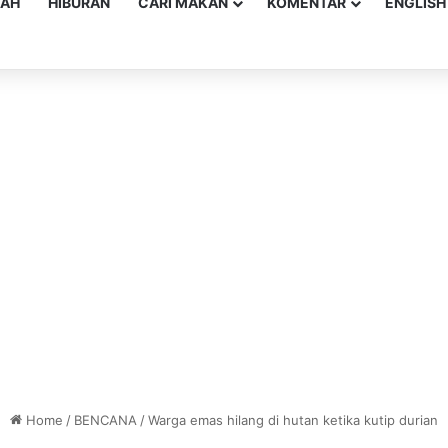
YAH
HIBURAN
CARI MAKAN
KOMENTAR
ENGLISH
Home
/
BENCANA
/
Warga emas hilang di hutan ketika kutip durian