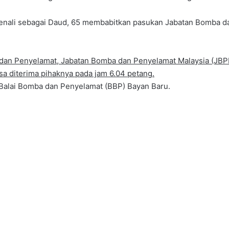
enali sebagai Daud, 65 membabitkan pasukan Jabatan Bomba da
an Penyelamat, Jabatan Bomba dan Penyelamat Malaysia (JBPM)
 diterima pihaknya pada jam 6.04 petang.
Balai Bomba dan Penyelamat (BBP) Bayan Baru.