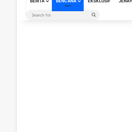
BERITA
BENCANA
EKSKLUSIF
JENA
Search
for