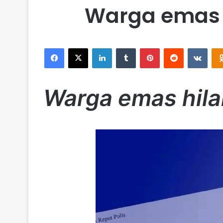
Warga emas h
Facebook
X
LinkedIn
Tumblr
Pinterest
Reddit
VKontakte
Warga emas hilan