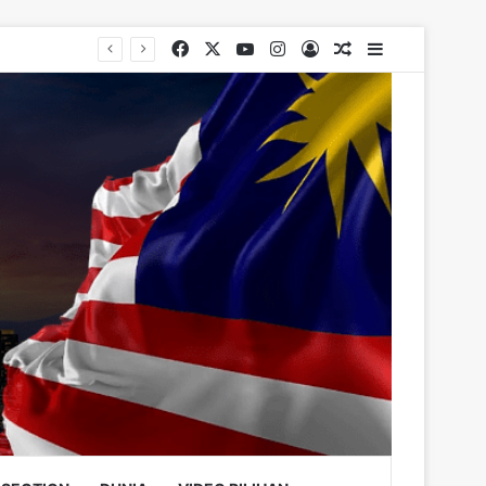
Facebook
X
YouTube
Instagram
Log In
Random Article
Sidebar