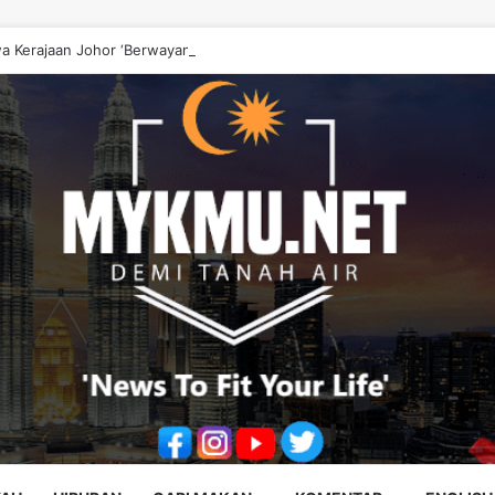
a Kerajaan Johor ‘Berwayang’ Perlu Diperbetulkan – Onn Hafiz