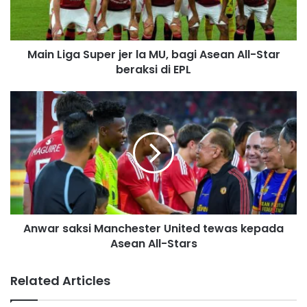
g
a
S
Main Liga Super jer la MU, bagi Asean All-Star
u
beraksi di EPL
p
e
r
A
j
n
e
w
r
a
l
r
a
s
M
a
U
k
,
s
b
Anwar saksi Manchester United tewas kepada
i
a
Asean All-Stars
M
g
a
i
n
Related Articles
A
c
s
h