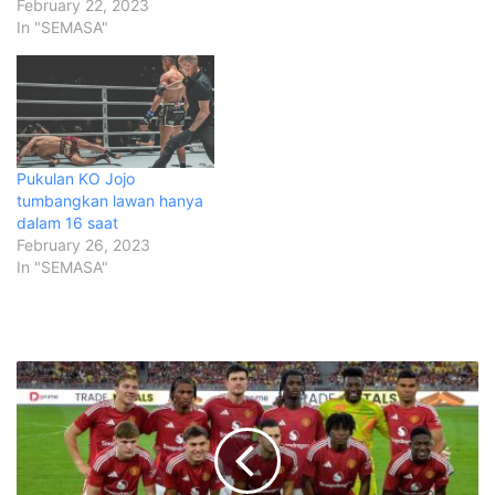
February 22, 2023
In "SEMASA"
Pukulan KO Jojo
tumbangkan lawan hanya
dalam 16 saat
February 26, 2023
In "SEMASA"
M
a
i
n
L
i