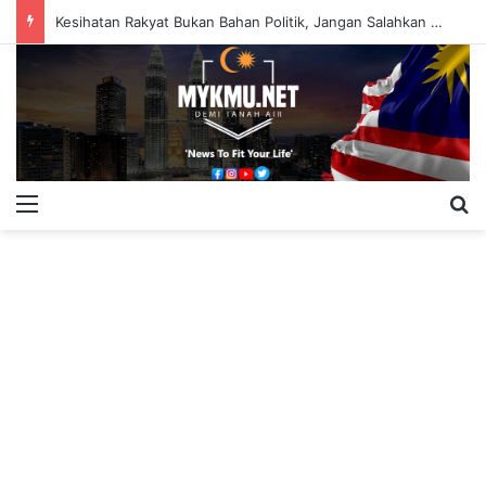
Kesihatan Rakyat Bukan Bahan Politik, Jangan Salahkan Onn Hafiz – Haslinda Salleh
Menu
S