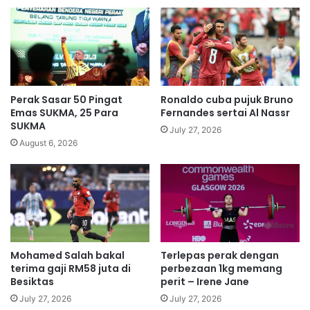
e
e
a
s
n
t
A
e
l
r
l
U
-
n
Perak Sasar 50 Pingat
Ronaldo cuba pujuk Bruno
S
i
Emas SUKMA, 25 Para
Fernandes sertai Al Nassr
t
t
SUKMA
July 27, 2026
a
e
August 6, 2026
r
d
b
t
e
e
r
w
a
a
k
s
s
k
i
Mohamed Salah bakal
Terlepas perak dengan
e
terima gaji RM58 juta di
perbezaan 1kg memang
d
p
Besiktas
perit – Irene Jane
i
a
E
d
July 27, 2026
July 27, 2026