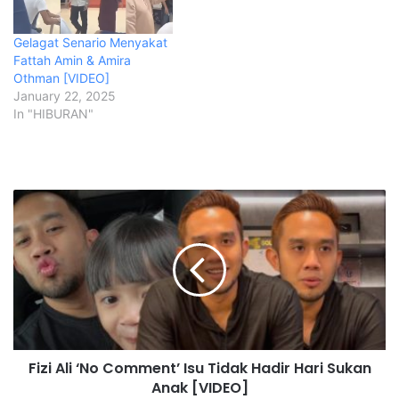
Gelagat Senario Menyakat
Fattah Amin & Amira
Othman [VIDEO]
January 22, 2025
In "HIBURAN"
F
i
z
i
A
l
i
‘
N
Fizi Ali ‘No Comment’ Isu Tidak Hadir Hari Sukan
o
Anak [VIDEO]
C