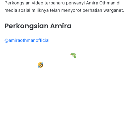
Perkongsian video terbaharu penyanyi Amira Othman di
media sosial miliknya telah menyorot perhatian warganet.
Perkongsian Amira
@amiraothmanofficial
Tembak tembak dududu
kesian
@bellngasri
@FattahAmin