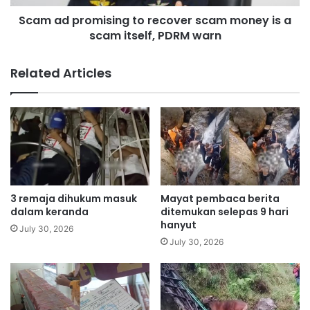
i
o
c
Scam ad promising to recover scam money is a
m
e
scam itself, PDRM warn
i
o
s
f
i
Related Articles
m
n
o
g
n
t
e
o
y
r
p
e
o
c
l
o
i
v
3 remaja dihukum masuk
Mayat pembaca berita
t
e
dalam keranda
ditemukan selepas 9 hari
i
r
hanyut
July 30, 2026
c
s
July 30, 2026
s
c
i
a
n
m
P
m
K