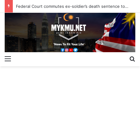
Federal Court commutes ex-soldier’s death sentence to 40 years
Menu
S