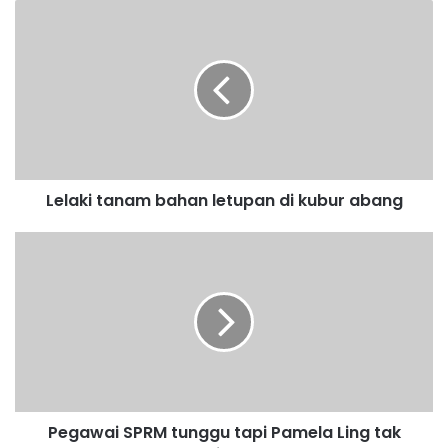
L
e
l
a
k
i
t
a
n
Lelaki tanam bahan letupan di kubur abang
a
m
b
P
a
e
h
g
a
a
n
w
l
a
e
i
t
S
u
P
Pegawai SPRM tunggu tapi Pamela Ling tak
p
R