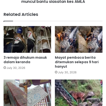
a
muncul bantu siasatan kes AMLA
M
n
t
d
u
Related Articles
i
n
k
g
u
g
b
u
u
t
r
a
a
p
b
i
a
P
3 remaja dihukum masuk
Mayat pembaca berita
n
a
dalam keranda
ditemukan selepas 9 hari
g
m
hanyut
July 30, 2026
e
July 30, 2026
l
a
L
i
n
g
t