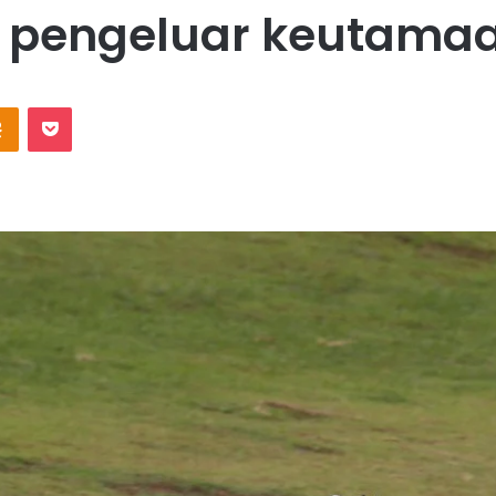
 pengeluar keutama
Odnoklassniki
Pocket