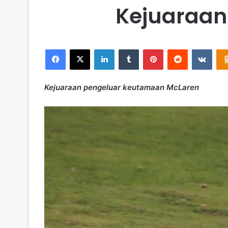
Kejuaraan
Facebook
X
LinkedIn
Tumblr
Pinterest
Reddit
VKontakte
Kejuaraan pengeluar keutamaan McLaren