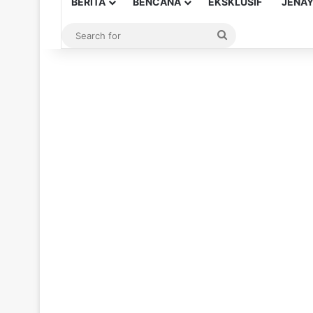
BERITA
BENCANA
EKSKLUSIF
JENA
Search
for