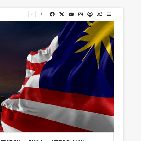
Facebook
X
YouTube
Instagram
Log In
Random Article
Sidebar