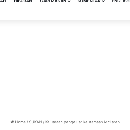
YAH
HIBURAN
CARI MAKAN
KOMENTAR
ENGLISH
Home
/
SUKAN
/
Kejuaraan pengeluar keutamaan McLaren