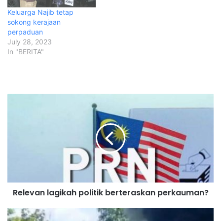
Keluarga Najib tetap
sokong kerajaan
perpaduan
July 28, 2023
In "BERITA"
R
e
l
e
v
a
n
l
a
Relevan lagikah politik berteraskan perkauman?
g
i
k
M