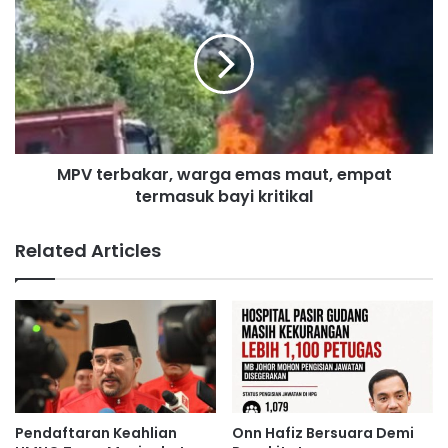
a
P
h
V
p
t
o
e
l
r
i
b
t
a
i
k
MPV terbakar, warga emas maut, empat
k
a
b
termasuk bayi kritikal
r
e
,
r
w
Related Articles
t
a
e
r
r
g
a
a
s
e
k
m
a
a
n
s
p
m
Pendaftaran Keahlian
Onn Hafiz Bersuara Demi
e
a