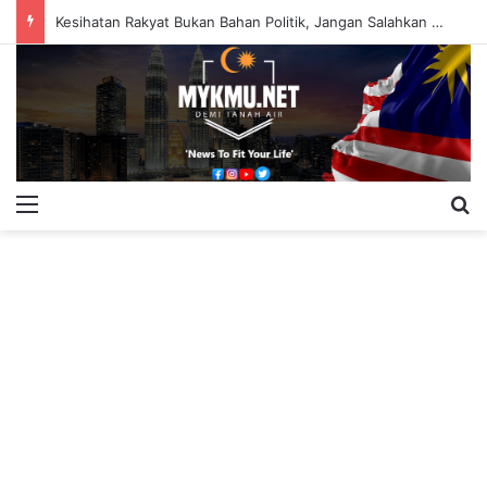
Kesihatan Rakyat Bukan Bahan Politik, Jangan Salahkan Onn Hafiz – Haslinda Salleh
Menu
S