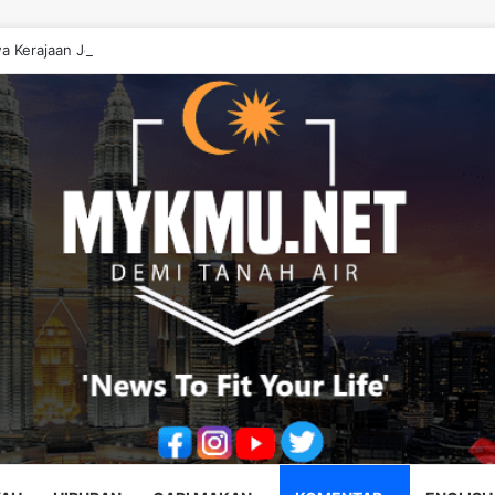
a Kerajaan Johor ‘Berwayang’ Perlu Diperbetulkan – Onn Hafiz