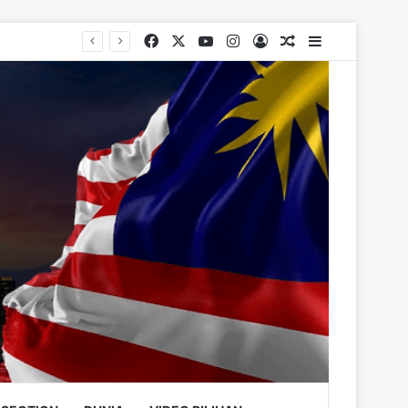
Facebook
X
YouTube
Instagram
Log In
Random Article
Sidebar