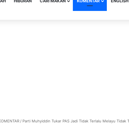
YAH
HIBURAN
CARI MAKAN
KOMENTAR
ENGLISH
KOMENTAR
/
Parti Muhyiddin Tukar PAS Jadi Tidak Terlalu Melayu Tidak T