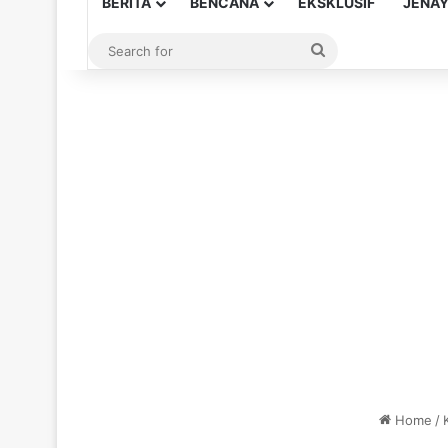
BERITA
BENCANA
EKSKLUSIF
JENA
Search
for
Home
/