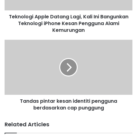
g
i
Teknologi Apple Datang Lagi, Kali Ini Bangunkan
A
Teknologi iPhone Kesan Pengguna Alami
p
p
Kemurungan
l
e
T
D
a
a
n
t
d
a
a
n
s
g
p
L
i
a
n
g
Tandas pintar kesan identiti pengguna
t
i
berdasarkan cap punggung
a
,
r
K
k
Related Articles
a
e
l
s