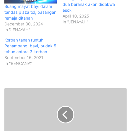
dua beranak akan didakwa
Buang mayat bayi dalam
esok
tandas plaza tol, pasangan
April 10, 2025
remaja ditahan
In "JENAYAH"
December 30, 2024
In "JENAYAH"
Korban tanah runtuh
Penampang, bayi, budak 5
tahun antara 3 korban
September 16, 2021
In "BENCANA"
T
e
k
n
o
l
o