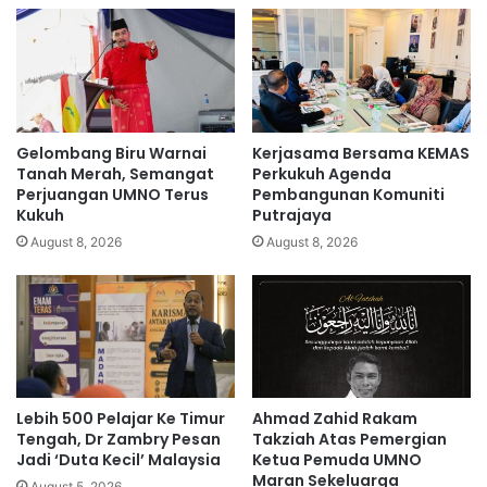
i
a
I
n
n
i
i
d
B
e
a
n
n
t
Gelombang Biru Warnai
Kerjasama Bersama KEMAS
g
i
Tanah Merah, Semangat
Perkukuh Agenda
u
t
Perjuangan UMNO Terus
Pembangunan Komuniti
n
Kukuh
Putrajaya
i
k
p
August 8, 2026
August 8, 2026
a
e
n
n
T
g
e
g
k
u
n
n
o
a
l
Lebih 500 Pelajar Ke Timur
Ahmad Zahid Rakam
b
Tengah, Dr Zambry Pesan
Takziah Atas Pemergian
o
e
Jadi ‘Duta Kecil’ Malaysia
Ketua Pemuda UMNO
g
r
Maran Sekeluarga
i
August 5, 2026