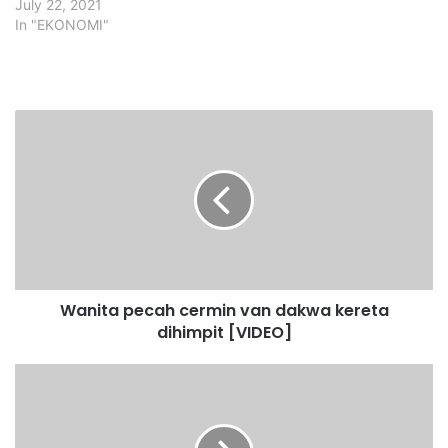
July 22, 2021
In "EKONOMI"
W
a
n
i
t
a
p
e
c
Wanita pecah cermin van dakwa kereta
a
dihimpit [VIDEO]
h
c
e
J
r
a
m
n
i
g