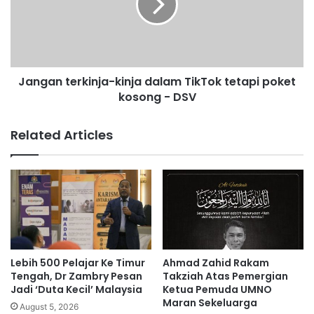
n
a
v
n
a
t
n
e
d
r
a
Jangan terkinja-kinja dalam TikTok tetapi poket
k
k
kosong - DSV
i
w
n
a
j
Related Articles
k
a
e
-
r
k
e
i
t
n
a
j
d
a
i
d
h
a
Lebih 500 Pelajar Ke Timur
Ahmad Zahid Rakam
i
l
Tengah, Dr Zambry Pesan
Takziah Atas Pemergian
m
a
Jadi ‘Duta Kecil’ Malaysia
Ketua Pemuda UMNO
p
Maran Sekeluarga
m
August 5, 2026