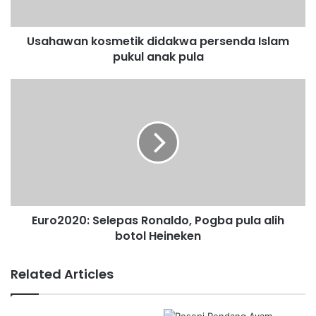
n
k
Usahawan kosmetik didakwa persenda Islam
o
pukul anak pula
s
m
e
E
t
u
i
r
k
o
d
2
i
0
d
2
a
0
k
:
w
Euro2020: Selepas Ronaldo, Pogba pula alih
S
a
botol Heineken
e
p
l
e
e
Related Articles
r
p
s
a
e
s