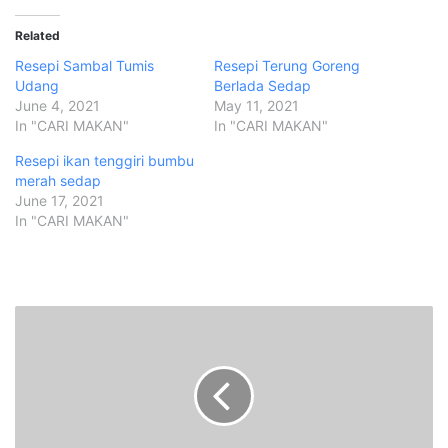
Related
Resepi Sambal Tumis
Resepi Terung Goreng
Udang
Berlada Sedap
June 4, 2021
May 11, 2021
In "CARI MAKAN"
In "CARI MAKAN"
Resepi ikan tenggiri bumbu
merah sedap
June 17, 2021
In "CARI MAKAN"
U
s
a
h
a
w
a