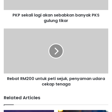
l
i
PKP sekali lagi akan sebabkan banyak PKS
l
gulung tikar
a
g
i
R
a
e
k
b
a
a
n
t
s
R
e
M
b
2
a
0
b
Rebat RM200 untuk peti sejuk, penyaman udara
0
k
cekap tenaga
u
a
n
n
t
Related Articles
b
u
a
k
n
p