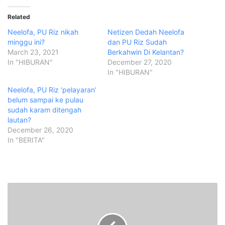
Related
Neelofa, PU Riz nikah
Netizen Dedah Neelofa
minggu ini?
dan PU Riz Sudah
March 23, 2021
Berkahwin Di Kelantan?
In "HIBURAN"
December 27, 2020
In "HIBURAN"
Neelofa, PU Riz ‘pelayaran’
belum sampai ke pulau
sudah karam ditengah
lautan?
December 26, 2020
In "BERITA"
A
n
a
l