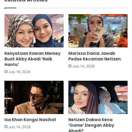
f
e
e
d
u
o
d
n
a
t
s
o
h
p
u
c
r
o
Kenyataan Kawan Memey
Marissa Dania Jawab
d
p
Buat Abby Abadi ‘Naik
Pedas Kecaman Netizen
l
s
Hantu’
July 14, 2026
e
w
July 19, 2026
t
o
o
r
g
k
r
i
a
n
n
g
d
w
c
Isa Khan Kongsi Nasihat
Netizen Dakwa Kena
i
‘Game’ Dengan Abby
o
t
July 14, 2026
Abadi?
a
h