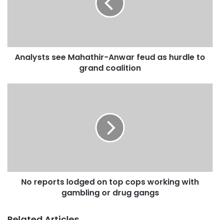
y
s
t
s
s
Analysts see Mahathir-Anwar feud as hurdle to
e
grand coalition
e
M
a
N
h
o
a
r
t
e
h
p
i
o
r
r
-
t
A
s
n
No reports lodged on top cops working with
l
w
gambling or drug gangs
o
a
d
r
g
Related Articles