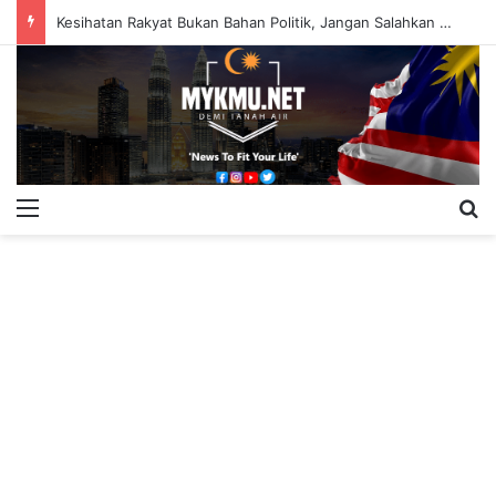
Kesihatan Rakyat Bukan Bahan Politik, Jangan Salahkan Onn Hafiz – Haslinda Salleh
Menu
S