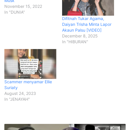
Musk
November 15, 2022
In "DUNIA"
Difitnah Tukar Agama,
Daiyan Trisha Minta Lapor
Akaun Palsu [VIDEO]
December 8, 2025
In "HIBURAN"
Scammer menyamar Ellie
Suriaty
August 24, 2023
In "JENAYAH"
S