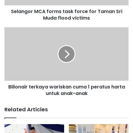
M
Selangor MCA forms task force for Taman Sri
C
Muda flood victims
A
f
o
B
r
i
m
l
s
i
t
o
a
n
s
a
k
i
f
r
o
Bilionair terkaya wariskan cuma 1 peratus harta
t
r
untuk anak-anak
e
c
r
e
k
Related Articles
f
a
o
y
r
a
T
w