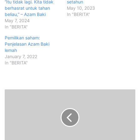
“Itu tidak lagi. Kita tidak
setahun
berhasrat untuk tahan
May 10, 2023
beliau,” – Azam Baki
In "BERITA"
May 7, 2024
In "BERITA"
Pemilikan saham:
Penjelasan Azam Baki
lemah
January 7, 2022
In "BERITA"
S
e
l
a
n
g
o
r