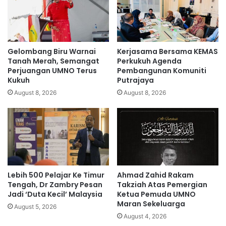
a
a
m
r
a
i
n
s
S
k
Gelombang Biru Warnai
Kerjasama Bersama KEMAS
r
a
Tanah Merah, Semangat
Perkukuh Agenda
i
n
Perjuangan UMNO Terus
Pembangunan Komuniti
M
Kukuh
Putrajaya
c
u
u
August 8, 2026
August 8, 2026
d
m
a
a
f
1
l
p
o
e
o
r
d
a
Lebih 500 Pelajar Ke Timur
Ahmad Zahid Rakam
v
t
Tengah, Dr Zambry Pesan
Takziah Atas Pemergian
i
u
Jadi ‘Duta Kecil’ Malaysia
Ketua Pemuda UMNO
c
s
Maran Sekeluarga
t
August 5, 2026
h
August 4, 2026
i
a