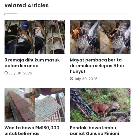
n
Related Articles
i
g
S
a
h
k
e
u
n
a
h
n
u
w
a
a
d
n
3 remaja dihukum masuk
Mayat pembaca berita
a
i
dalam keranda
ditemukan selepas 9 hari
l
t
hanyut
July 30, 2026
a
a
July 30, 2026
m
d
s
i
a
p
i
a
n
k
g
s
a
a
n
j
Wanita bawa RM180,000
Pendaki bawa lembu
L
untuk beli emas
panjat Gunung Rinjani
a