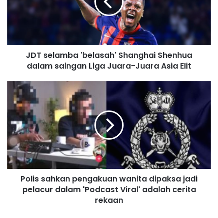
e
l
a
m
b
JDT selamba 'belasah' Shanghai Shenhua
a
dalam saingan Liga Juara-Juara Asia Elit
'
b
e
P
l
o
a
l
s
i
a
s
h
s
'
a
S
h
h
k
a
Polis sahkan pengakuan wanita dipaksa jadi
a
n
pelacur dalam 'Podcast Viral' adalah cerita
n
g
p
rekaan
h
e
a