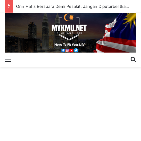
Onn Hafiz Bersuara Demi Pesakit, Jangan Diputarbelitkan – Hasrunizah
Menu
S