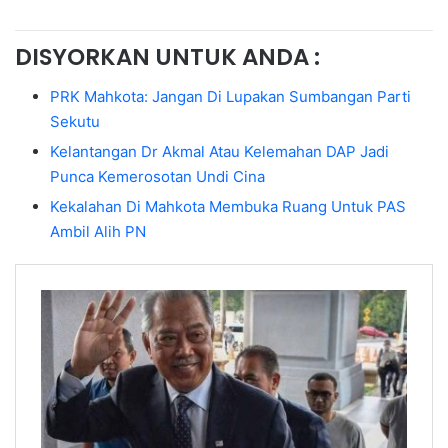
DISYORKAN UNTUK ANDA :
PRK Mahkota: Jangan Di Lupakan Sumbangan Parti
Sekutu
Kelantangan Dr Akmal Atau Kelemahan DAP Jadi
Punca Kemerosotan Undi Cina
Kekalahan Di Mahkota Membuka Ruang Untuk PAS
Ambil Alih PN