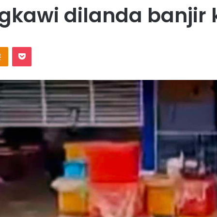
gkawi dilanda banjir k
Odnoklassniki
Pocket