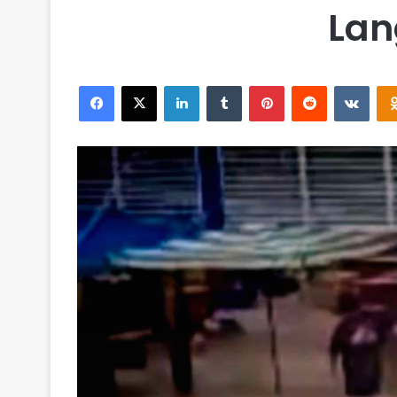
Lan
Facebook
X
LinkedIn
Tumblr
Pinterest
Reddit
VKontakte