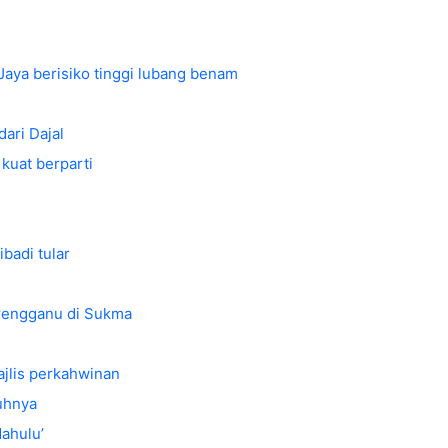
ya berisiko tinggi lubang benam
dari Dajal
 kuat berparti
badi tular
erengganu di Sukma
ajlis perkahwinan
uhnya
ahulu’