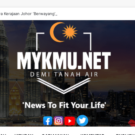
a Kerajaan Johor ‘Berwayang’ Perlu Diperbetulkan – Onn Hafiz