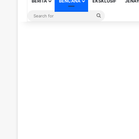
BERITA
BENCANA
EKSKLUSIF
JENA
Search
for