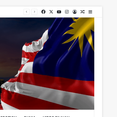
Facebook
X
YouTube
Instagram
Log In
Random Article
Sidebar