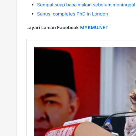
Sempat suap bapa makan sebelum meninggal 
Sanusi completes PhD in London
Layari Laman Facebook
MYKMU.NET