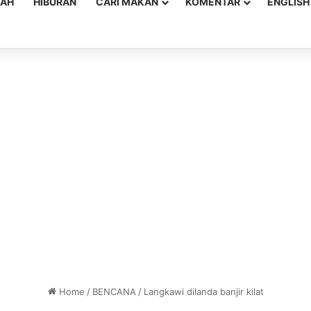
YAH
HIBURAN
CARI MAKAN
KOMENTAR
ENGLISH
Home
/
BENCANA
/
Langkawi dilanda banjir kilat