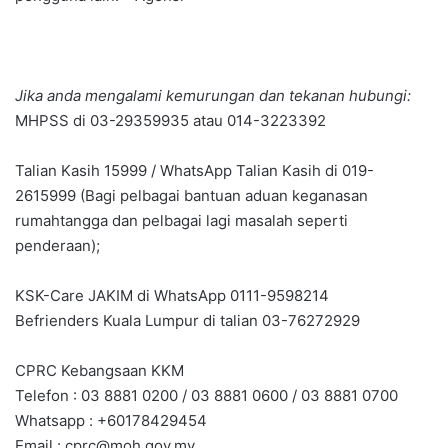
Jika anda mengalami kemurungan dan tekanan hubungi:
MHPSS di 03-29359935 atau 014-3223392
Talian Kasih 15999 / WhatsApp Talian Kasih di 019-
2615999 (Bagi pelbagai bantuan aduan keganasan
rumahtangga dan pelbagai lagi masalah seperti
penderaan);
KSK-Care JAKIM di WhatsApp 0111-9598214
Befrienders Kuala Lumpur di talian 03-76272929
CPRC Kebangsaan KKM
Telefon : 03 8881 0200 / 03 8881 0600 / 03 8881 0700
Whatsapp : +60178429454
Email :
cprc@moh.gov.my