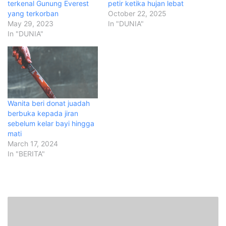
terkenal Gunung Everest
petir ketika hujan lebat
yang terkorban
October 22, 2025
May 29, 2023
In "DUNIA"
In "DUNIA"
Wanita beri donat juadah
berbuka kepada jiran
sebelum kelar bayi hingga
mati
March 17, 2024
In "BERITA"
T
i
n