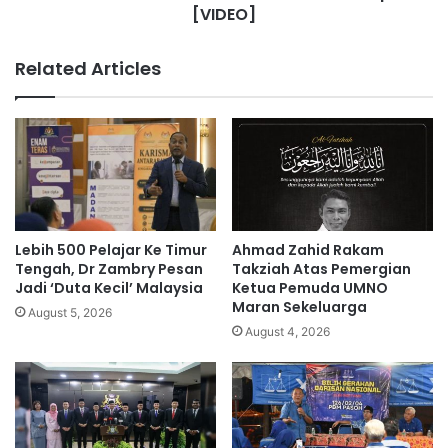
e
k
[VIDEO]
n
a
g
K
Related Articles
e
i
j
s
u
a
t
h
,
L
F
a
i
m
z
a
i
D
Lebih 500 Pelajar Ke Timur
Ahmad Zahid Rakam
A
e
Tengah, Dr Zambry Pesan
Takziah Atas Pemergian
l
d
Jadi ‘Duta Kecil’ Malaysia
Ketua Pemuda UMNO
i
a
Maran Sekeluarga
August 5, 2026
M
h
August 4, 2026
e
S
n
i
g
k
a
a
k
p