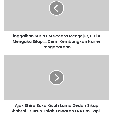
g
g
a
l
k
a
Tinggalkan Suria FM Secara Mengejut, Fizi Ali
n
Mengaku Silap.... Demi Kembangkan Karier
S
u
Pengacaraan
r
i
A
a
j
F
a
M
k
S
S
e
h
c
i
a
r
r
o
a
Ajak Shiro Buka Kisah Lama Dedah Sikap
B
M
Shahrol… Suruh Tolak Tawaran ERA Fm Tapi...
u